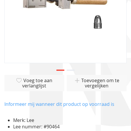
Ga
Voeg toe aan
Toevoegen om te
naar
verlanglijst
vergelijken
het
begin
van
Informeer mij wanneer dit product op voorraad is
de
afbeeldingen-
Merk: Lee
gallerij
Lee nummer: #90464