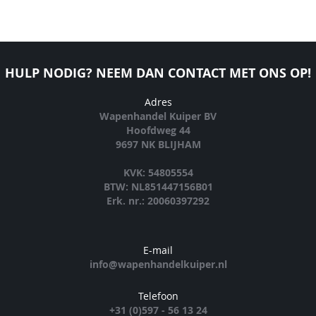
HULP NODIG? NEEM DAN CONTACT MET ONS OP!
Adres
Wapenhandel Kuiper BV
Hoofdweg 44
9697 NK BLIJHAM
KVK: 54805554
BTW: NL851447156B01
Erk. nr.: 20060397292
E-mail
info@wapenhandelkuiper.nl
Telefoon
+31 (0)597 - 56 13 24