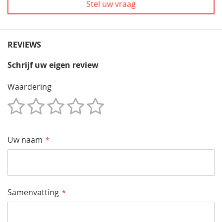
Stel uw vraag
REVIEWS
Schrijf uw eigen review
Waardering
1
2
3
4
5
Star
Sterren
Sterren
Sterren
Sterren
Uw naam
Samenvatting