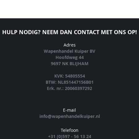
HULP NODIG? NEEM DAN CONTACT MET ONS OP!
Adres
Wapenhandel Kuiper BV
Hoofdweg 44
9697 NK BLIJHAM
KVK: 54805554
BTW: NL851447156B01
Erk. nr.: 20060397292
E-mail
info@wapenhandelkuiper.nl
Telefoon
+31 (0)597 - 56 13 24