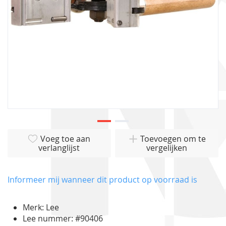
Ga
Voeg toe aan
Toevoegen om te
naar
verlanglijst
vergelijken
het
begin
van
Informeer mij wanneer dit product op voorraad is
de
afbeeldingen-
Merk: Lee
gallerij
Lee nummer: #90406