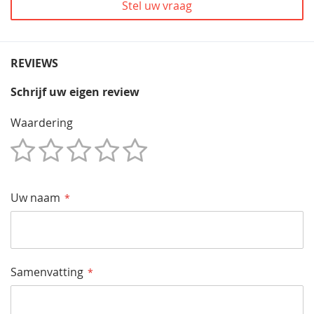
Stel uw vraag
REVIEWS
Schrijf uw eigen review
Waardering
1
2
3
4
5
Star
Sterren
Sterren
Sterren
Sterren
Uw naam
Samenvatting