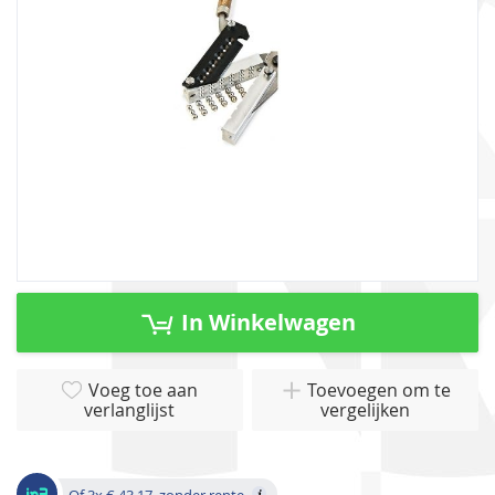
gallerij
Ga
naar
In Winkelwagen
het
begin
van
Voeg toe aan
Toevoegen om te
verlanglijst
vergelijken
de
afbeeldingen-
gallerij
Of 3x € 43,17, zonder rente