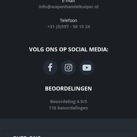
E-mail
info@wapenhandelkuiper.nl
Telefoon
+31 (0)597 - 56 13 24
VOLG ONS OP SOCIAL MEDIA:
BEOORDELINGEN
Beoordeling
4.9
/
5
116
beoordelingen