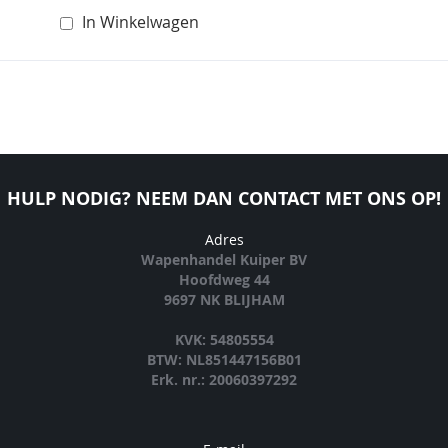
In Winkelwagen
HULP NODIG? NEEM DAN CONTACT MET ONS OP!
Adres
Wapenhandel Kuiper BV
Hoofdweg 44
9697 NK BLIJHAM
KVK: 54805554
BTW: NL851447156B01
Erk. nr.: 20060397292