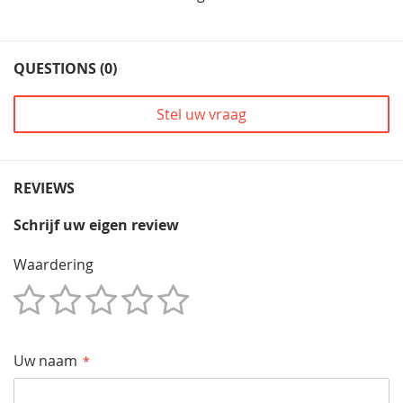
QUESTIONS (0)
Stel uw vraag
REVIEWS
Schrijf uw eigen review
Waardering
1
2
3
4
5
Star
Sterren
Sterren
Sterren
Sterren
Uw naam