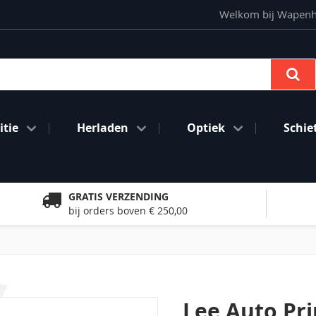
Welkom bij Wapenhan
Se
tie
Herladen
Optiek
Schie
GRATIS VERZENDING
bij orders boven € 250,00
Lee Auto Pri