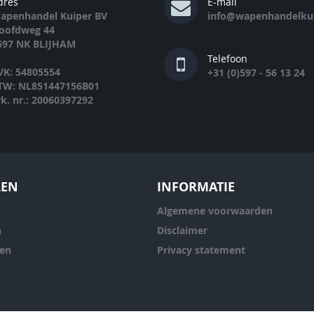
dres
E-mail
apenhandel Kuiper BV
info@wapenhandelkui
oofdweg 44
697 NK BLIJHAM
Telefoon
VK: 54805554
+31 (0)597 - 56 13 24
TW: NL851447156B01
rk. nr.: 20060397292
LEN
INFORMATIE
Algemene voorwaarden
n
Disclaimer
ren
Privacy statement