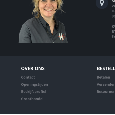
A
W
H
9
K
B
E
OVER ONS
BESTEL
Contact
Betalen
Openingstijden
Verzende
Bedrijfsprofiel
Retourne
Groothandel