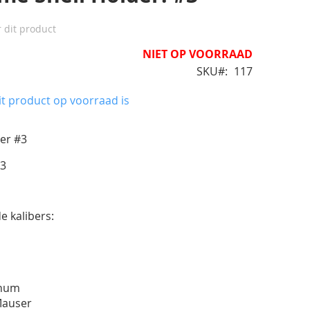
r dit product
NIET OP VOORRAAD
SKU
117
t product op voorraad is
der #3
03
e kalibers:
gnum
Mauser