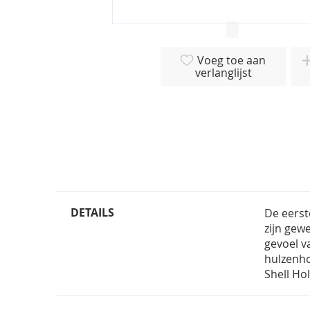
Ga
naar
Voeg toe aan
het
verlanglijst
begin
van
de
afbeeldingen-
gallerij
DETAILS
De eerst
zijn gew
gevoel v
hulzenho
Shell Ho