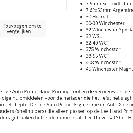
7.5mm Schmidt-Rub
7.62x53mm Argenti
30 Herrett
30-30 Winchester
Toevoegen om te
32 Winchester Speci
vergelijken
32 WSL
32-40 WCF
375 Winchester
38-55 WCF
408 Winchester
45 Winchester Mag
e Lee Auto Prime Hand Priming Tool en de vernieuwde Lee 
eldige hulpmiddelen voor de herlader die het liefst het sla
an zet-diepte. De Lee Auto Prime, Ergo Prime en Auto XR Pr
uders (shellholders) die alleen passen op de Lee Hand Prim
lders gebruiken hetzelfde nummer als Lee Universal Shell H