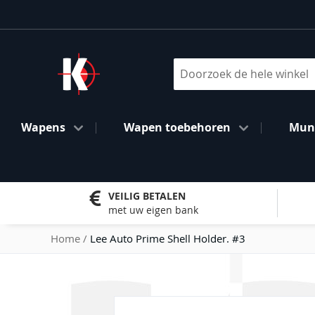
Ga
naar
de
inhoud
Search
Wapens
Wapen toebehoren
Muni
VEILIG BETALEN
met uw eigen bank
Home
Lee Auto Prime Shell Holder. #3
Ga