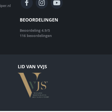
per.nl
BEOORDELINGEN
Beoordeling
4.9
/
5
116
beoordelingen
LID VAN VVJS