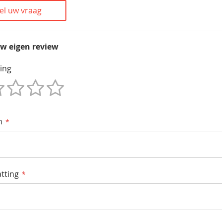
el uw vraag
uw eigen review
ing
m
tting