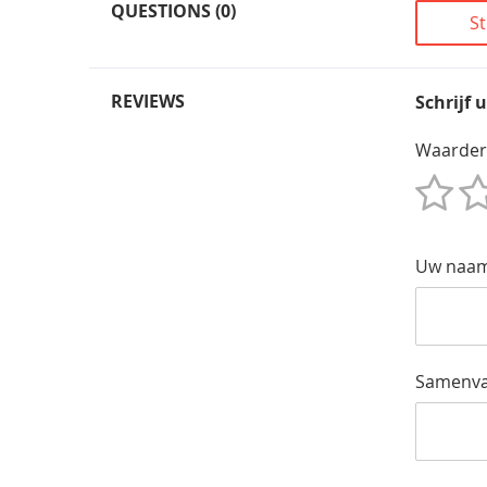
QUESTIONS (0)
St
REVIEWS
Schrijf 
Waarder
1
2
3
4
5
Star
Sterren
Sterren
Sterren
Sterren
Uw naa
Samenva