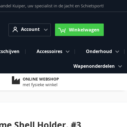
del Kuiper, uw specialist in de Jacht en Schietsport!
Account
arch
Account
Winkelwagen
tschijven
Accessoires
Onderhoud
Wapenonderdelen
ONLINE WEBSHOP
met fysieke winkel
me Shell Holder. #3