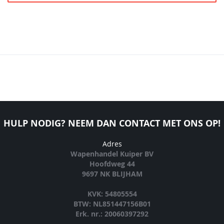
HULP NODIG? NEEM DAN CONTACT MET ONS OP!
Adres
Wapenhandel Kuiper BV
Hoofdweg 44
9697 NK BLIJHAM
KVK: 54805554
BTW: NL851447156B01
Erk. nr.: 20060397292