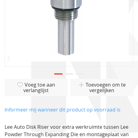
Ga
Voeg toe aan
Toevoegen om te
naar
verlanglijst
vergelijken
het
begin
van
Informeer mij wanneer dit product op voorraad is
de
afbeeldingen-
Lee Auto Disk Riser voor extra werkruimte tussen Lee
gallerij
Powder Through Expanding Die en montageplaat van