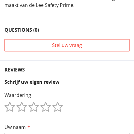
maakt van de Lee Safety Prime.
QUESTIONS (0)
Stel uw vraag
REVIEWS
Schrijf uw eigen review
Waardering
1
2
3
4
5
Star
Sterren
Sterren
Sterren
Sterren
Uw naam