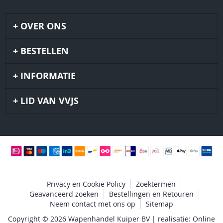
OVER ONS
BESTELLEN
INFORMATIE
LID VAN VVJS
Privacy en Cookie Policy
Zoektermen
Geavanceerd zoeken
Bestellingen en Retouren
Neem contact met ons op
Sitemap
Copyright © 2026 Wapenhandel Kuiper BV | realisatie: Online