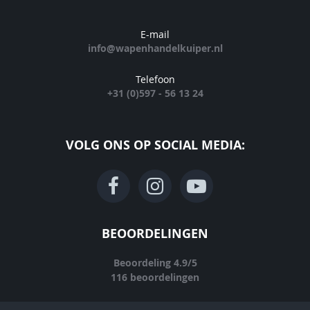
E-mail
info@wapenhandelkuiper.nl
Telefoon
+31 (0)597 - 56 13 24
VOLG ONS OP SOCIAL MEDIA:
BEOORDELINGEN
Beoordeling
4.9
/
5
116
beoordelingen