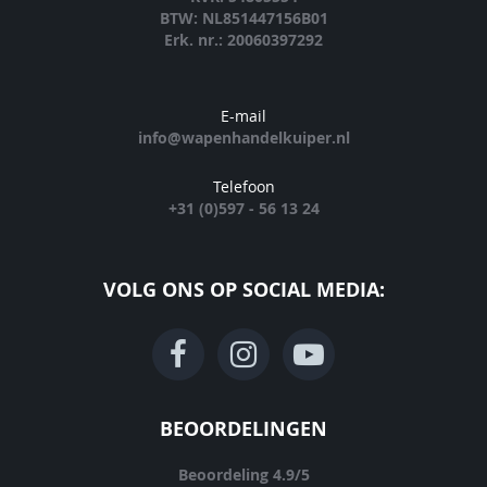
BTW: NL851447156B01
Erk. nr.: 20060397292
E-mail
info@wapenhandelkuiper.nl
Telefoon
+31 (0)597 - 56 13 24
VOLG ONS OP SOCIAL MEDIA:
BEOORDELINGEN
Beoordeling
4.9
/
5