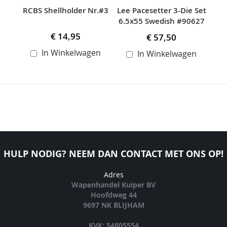
RCBS Shellholder Nr.#3
Lee Pacesetter 3-Die Set
M
6.5x55 Swedish #90627
5
€ 14,95
€ 57,50
In Winkelwagen
In Winkelwagen
HULP NODIG? NEEM DAN CONTACT MET ONS OP!
Adres
Wapenhandel Kuiper BV
Hoofdweg 44
9697 NK BLIJHAM
KVK: 54805554