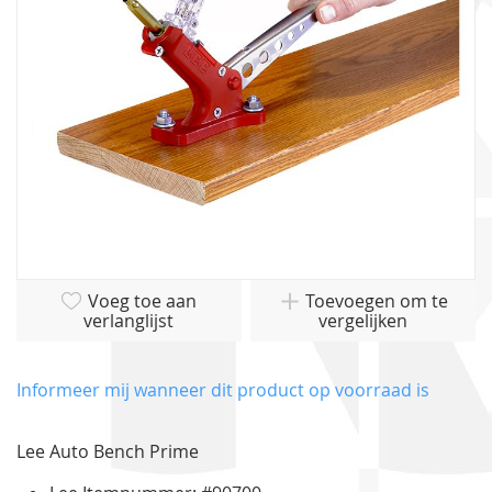
gallerij
Ga
Voeg toe aan
Toevoegen om te
naar
verlanglijst
vergelijken
het
begin
van
Informeer mij wanneer dit product op voorraad is
de
afbeeldingen-
Lee Auto Bench Prime
gallerij