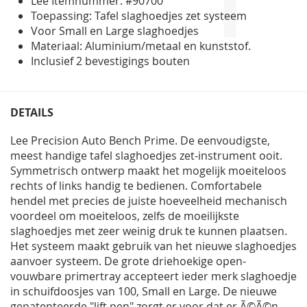
Lee Itemnummer: #90700
Toepassing: Tafel slaghoedjes zet systeem
Voor Small en Large slaghoedjes
Materiaal: Aluminium/metaal en kunststof.
Inclusief 2 bevestigings bouten
DETAILS
Lee Precision Auto Bench Prime. De eenvoudigste,
meest handige tafel slaghoedjes zet-instrument ooit.
Symmetrisch ontwerp maakt het mogelijk moeiteloos
rechts of links handig te bedienen. Comfortabele
hendel met precies de juiste hoeveelheid mechanisch
voordeel om moeiteloos, zelfs de moeilijkste
slaghoedjes met zeer weinig druk te kunnen plaatsen.
Het systeem maakt gebruik van het nieuwe slaghoedjes
aanvoer systeem. De grote driehoekige open-
vouwbare primertray accepteert ieder merk slaghoedje
in schuifdoosjes van 100, Small en Large. De nieuwe
gepatenteerde "lift pen" zorgt er voor dat er Ã©Ã©n