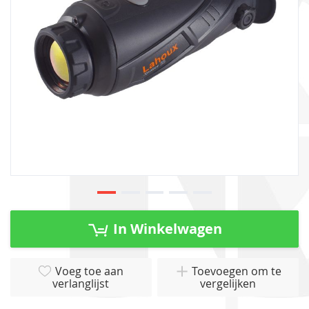
gallerij
Ga
naar
In Winkelwagen
het
begin
van
Voeg toe aan
Toevoegen om te
verlanglijst
vergelijken
de
afbeeldingen-