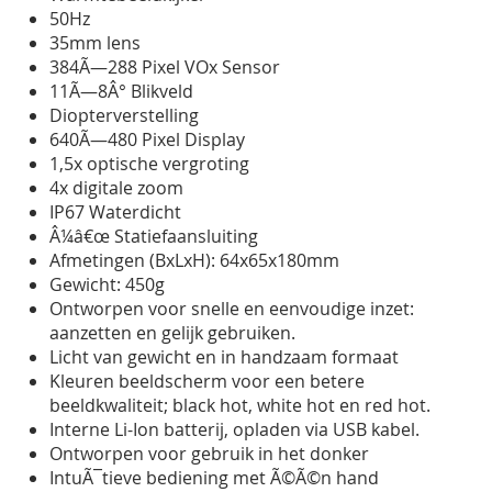
50Hz
35mm lens
384Ã—288 Pixel VOx Sensor
11Ã—8Â° Blikveld
Diopterverstelling
640Ã—480 Pixel Display
1,5x optische vergroting
4x digitale zoom
IP67 Waterdicht
Â¼â€œ Statiefaansluiting
Afmetingen (BxLxH): 64x65x180mm
Gewicht: 450g
Ontworpen voor snelle en eenvoudige inzet:
aanzetten en gelijk gebruiken.
Licht van gewicht en in handzaam formaat
Kleuren beeldscherm voor een betere
beeldkwaliteit; black hot, white hot en red hot.
Interne Li-Ion batterij, opladen via USB kabel.
Ontworpen voor gebruik in het donker
IntuÃ¯tieve bediening met Ã©Ã©n hand