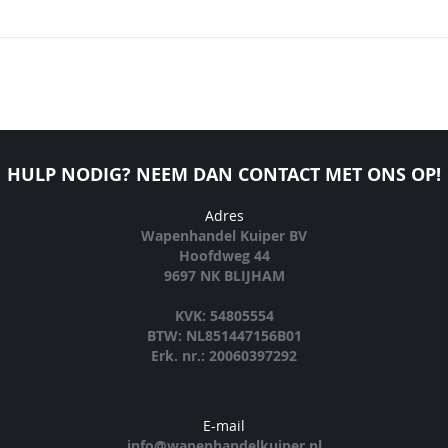
HULP NODIG? NEEM DAN CONTACT MET ONS OP!
Adres
Wapenhandel Kuiper BV
Hoofdweg 44
9697 NK BLIJHAM
KVK: 54805554
BTW: NL851447156B01
Erk. nr.: 20060397292
E-mail
info@wapenhandelkuiper.nl