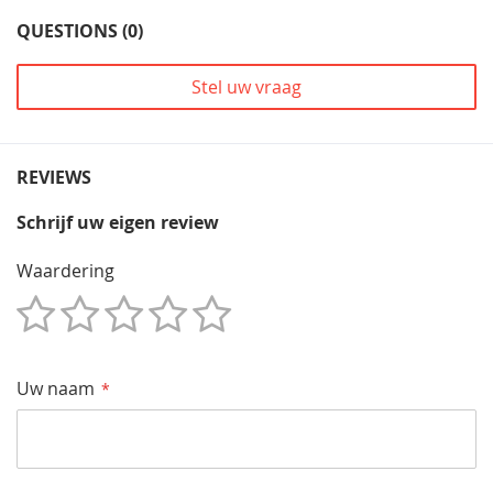
QUESTIONS (0)
Stel uw vraag
REVIEWS
Schrijf uw eigen review
Waardering
1
2
3
4
5
Star
Sterren
Sterren
Sterren
Sterren
Uw naam