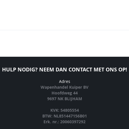
HULP NODIG? NEEM DAN CONTACT MET ONS OP!
Adres
Wapenhandel Kuiper BV
Hoofdweg 44
9697 NK BLIJHAM
KVK: 54805554
BTW: NL851447156B01
Erk. nr.: 20060397292