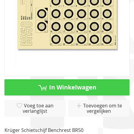
gallerij
Ga
naar
In Winkelwagen
het
begin
van
Voeg toe aan
Toevoegen om te
verlanglijst
vergelijken
de
afbeeldingen-
gallerij
Krüger Schietschijf Benchrest BR50