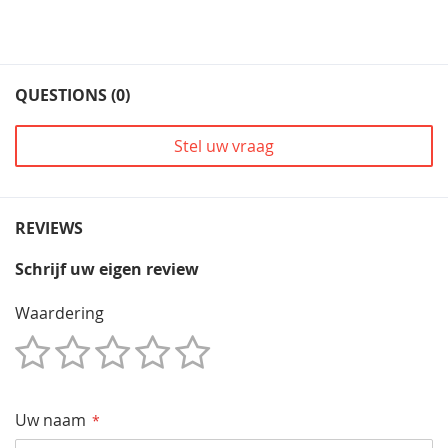
QUESTIONS (0)
Stel uw vraag
REVIEWS
Schrijf uw eigen review
Waardering
1
2
3
4
5
Star
Sterren
Sterren
Sterren
Sterren
Uw naam