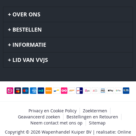
OVER ONS
BESTELLEN
INFORMATIE
LID VAN VVJS
Privacy en Cookie Policy
Zoektermen
Geavanceerd zoeken
Bestellingen en Retouren
Neem contact met ons op
Sitemap
Copyright © 2026 Wapenhandel Kuiper BV | realisatie: Online