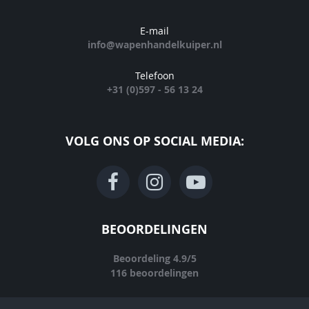
E-mail
info@wapenhandelkuiper.nl
Telefoon
+31 (0)597 - 56 13 24
VOLG ONS OP SOCIAL MEDIA:
BEOORDELINGEN
Beoordeling
4.9
/
5
116
beoordelingen