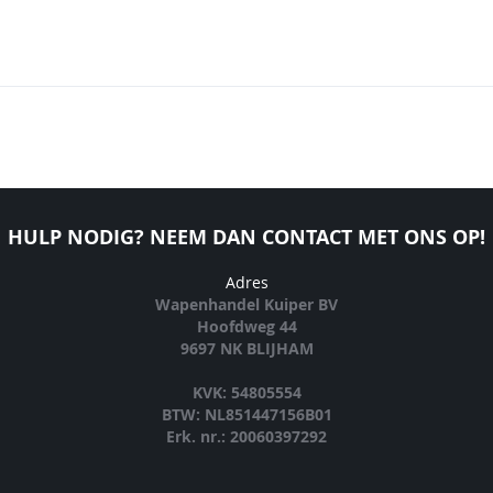
HULP NODIG? NEEM DAN CONTACT MET ONS OP!
Adres
Wapenhandel Kuiper BV
Hoofdweg 44
9697 NK BLIJHAM
KVK: 54805554
BTW: NL851447156B01
Erk. nr.: 20060397292