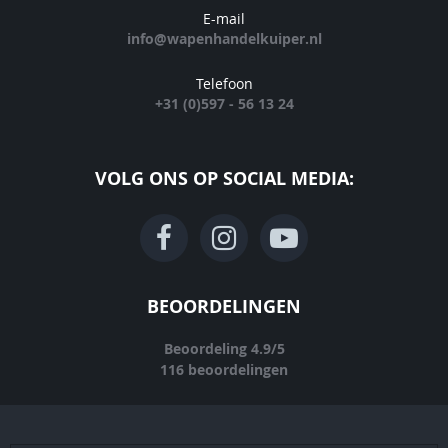
E-mail
info@wapenhandelkuiper.nl
Telefoon
+31 (0)597 - 56 13 24
VOLG ONS OP SOCIAL MEDIA:
BEOORDELINGEN
Beoordeling
4.9
/
5
116
beoordelingen