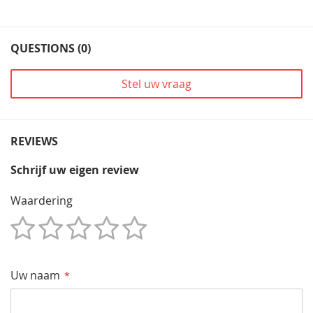
QUESTIONS (0)
Stel uw vraag
REVIEWS
Schrijf uw eigen review
Waardering
1
2
3
4
5
Star
Sterren
Sterren
Sterren
Sterren
Uw naam