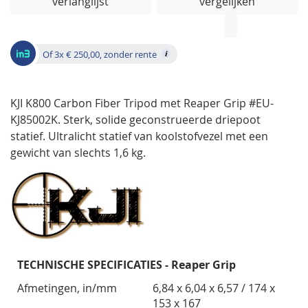
verlanglijst
vergelijken
de
afbeeldingen-
gallerij
Of 3x € 250,00, zonder rente
KJI K800 Carbon Fiber Tripod met Reaper Grip #EU-
KJ85002K. Sterk, solide geconstrueerde driepoot
statief.
Ultralicht statief van koolstofvezel met een
gewicht van slechts 1,6 kg.
TECHNISCHE SPECIFICATIES - Reaper Grip
Afmetingen, in/mm
6,84 x 6,04 x 6,57 / 174 x
153 x 167