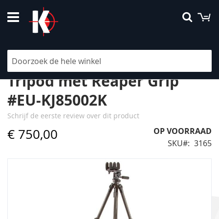
Ga
W
Searc
naar
de
inhoud
KJI K800 Carbon Fiber
Tripod met Reaper Grip
#EU-KJ85002K
Schrijf de eerste review over dit product
€ 750,00
OP VOORRAAD
SKU
3165
Ga
naar
het
einde
van
de