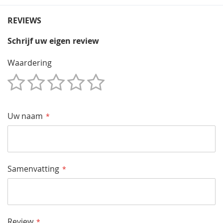
REVIEWS
Schrijf uw eigen review
Waardering
1
2
3
4
5
Star
Sterren
Sterren
Sterren
Sterren
Uw naam
Samenvatting
Review