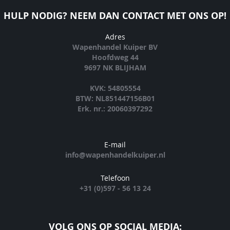
HULP NODIG? NEEM DAN CONTACT MET ONS OP!
Adres
Wapenhandel Kuiper BV
Hoofdweg 44
9697 NK BLIJHAM
KVK: 54805554
BTW: NL851447156B01
Erk. nr.: 20060397292
E-mail
info@wapenhandelkuiper.nl
Telefoon
+31 (0)597 - 56 13 24
VOLG ONS OP SOCIAL MEDIA: