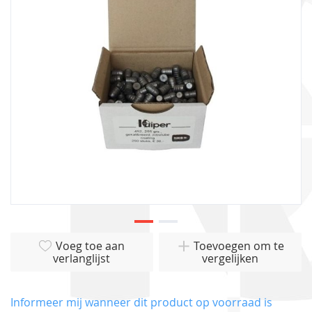
afbeeldingen-
gallerij
Ga
Voeg toe aan
Toevoegen om te
naar
verlanglijst
vergelijken
het
begin
van
Informeer mij wanneer dit product op voorraad is