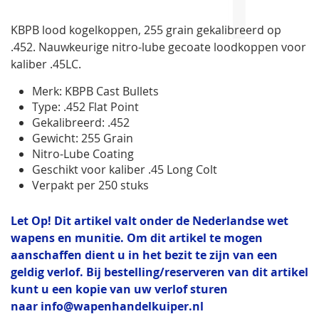
de
afbeeldingen-
KBPB lood kogelkoppen, 255 grain gekalibreerd op
gallerij
.452. Nauwkeurige nitro-lube gecoate loodkoppen voor
kaliber .45LC.
Merk: KBPB Cast Bullets
Type: .452 Flat Point
Gekalibreerd: .452
Gewicht: 255 Grain
Nitro-Lube Coating
Geschikt voor kaliber .45 Long Colt
Verpakt per 250 stuks
Let Op! Dit artikel valt onder de Nederlandse wet
wapens en munitie. Om dit artikel te mogen
aanschaffen dient u in het bezit te zijn van een
geldig verlof. Bij bestelling/reserveren van dit artikel
kunt u een kopie van uw verlof sturen
naar
info@wapenhandelkuiper.nl