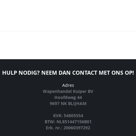
HULP NODIG? NEEM DAN CONTACT MET ONS OP!
Adres
Wapenhandel Kuiper BV
Hoofdweg 44
9697 NK BLIJHAM
KVK: 54805554
BTW: NL851447156B01
Erk. nr.: 20060397292