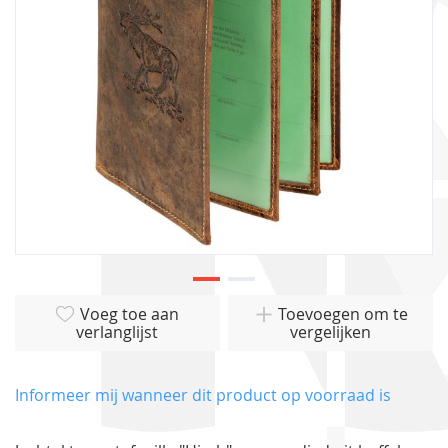
gallerij
Ga
Voeg toe aan
Toevoegen om te
naar
verlanglijst
vergelijken
het
begin
van
Informeer mij wanneer dit product op voorraad is
de
afbeeldingen-