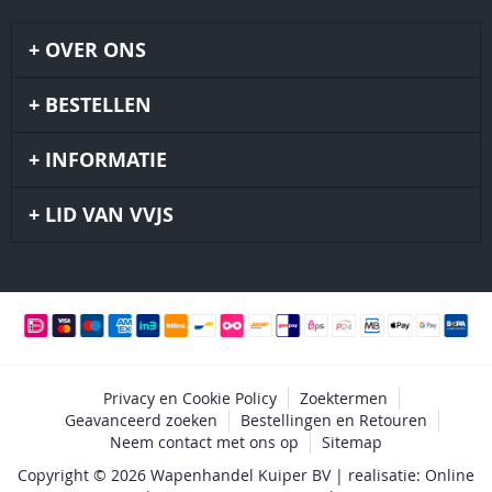
OVER ONS
BESTELLEN
INFORMATIE
LID VAN VVJS
Privacy en Cookie Policy
Zoektermen
Geavanceerd zoeken
Bestellingen en Retouren
Neem contact met ons op
Sitemap
Copyright © 2026 Wapenhandel Kuiper BV | realisatie: Online