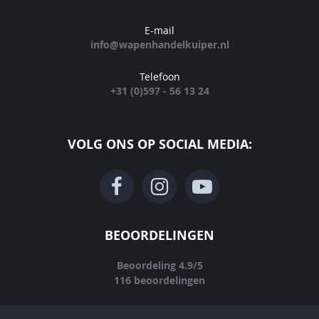
E-mail
info@wapenhandelkuiper.nl
Telefoon
+31 (0)597 - 56 13 24
VOLG ONS OP SOCIAL MEDIA:
BEOORDELINGEN
Beoordeling
4.9
/
5
116
beoordelingen