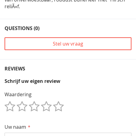
reliÃ«f.
QUESTIONS (0)
Stel uw vraag
REVIEWS
Schrijf uw eigen review
Waardering
1
2
3
4
5
Star
Sterren
Sterren
Sterren
Sterren
Uw naam