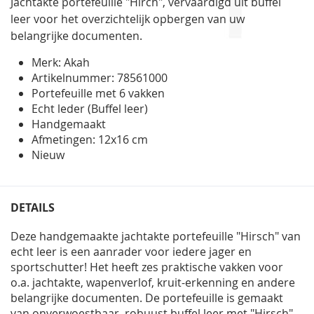
Jachtakte portefeuille "Hirch",
vervaardigd uit buffel
gallerij
leer voor het overzichtelijk opbergen van uw
belangrijke documenten.
Merk: Akah
Artikelnummer: 78561000
Portefeuille met 6 vakken
Echt leder (Buffel leer)
Handgemaakt
Afmetingen: 12x16 cm
Nieuw
DETAILS
Deze handgemaakte jachtakte portefeuille "Hirsch" van
echt leer is een aanrader voor iedere jager en
sportschutter! Het heeft zes praktische vakken voor
o.a. jachtakte, wapenverlof, kruit-erkenning en andere
belangrijke documenten. De portefeuille is gemaakt
van onverwoestbaar, robuust buffel leer met "Hirsch"