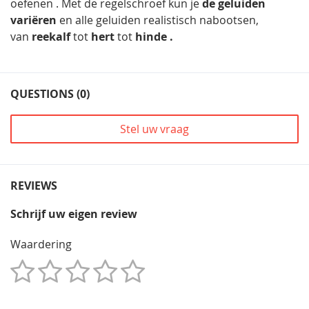
oefenen . Met de regelschroef kun je
de geluiden
variëren
en alle geluiden realistisch nabootsen,
van
reekalf
tot
hert
tot
hinde .
QUESTIONS (0)
Stel uw vraag
REVIEWS
Schrijf uw eigen review
Waardering
1
2
3
4
5
Star
Sterren
Sterren
Sterren
Sterren