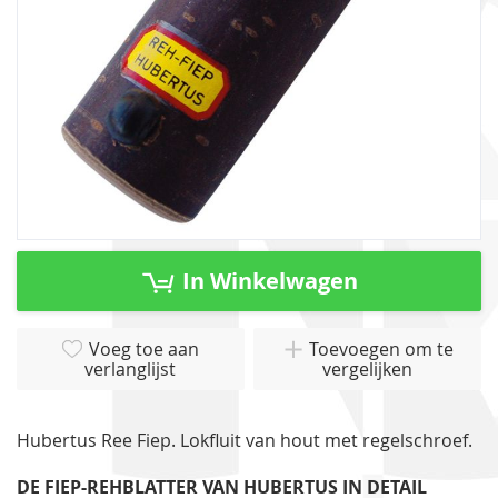
Ga
naar
In Winkelwagen
het
begin
van
Voeg toe aan
Toevoegen om te
verlanglijst
vergelijken
de
afbeeldingen-
gallerij
Hubertus Ree Fiep. Lokfluit van hout met regelschroef.
DE FIEP-REHBLATTER VAN HUBERTUS IN DETAIL