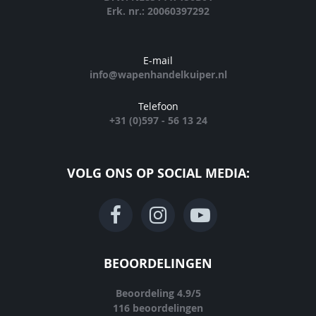
Erk. nr.: 20060397292
E-mail
info@wapenhandelkuiper.nl
Telefoon
+31 (0)597 - 56 13 24
VOLG ONS OP SOCIAL MEDIA:
BEOORDELINGEN
Beoordeling
4.9
/
5
116
beoordelingen