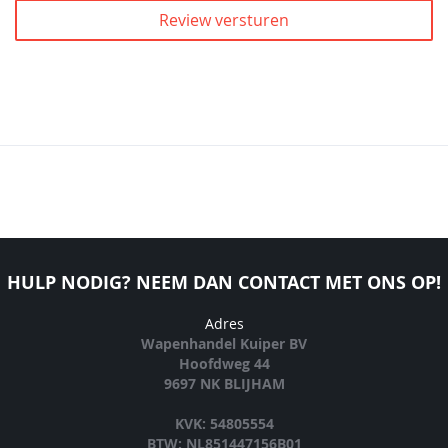
Review versturen
HULP NODIG? NEEM DAN CONTACT MET ONS OP!
Adres
Wapenhandel Kuiper BV
Hoofdweg 44
9697 NK BLIJHAM
KVK: 54805554
BTW: NL851447156B01