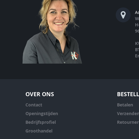
A
W
H
9
K
B
E
OVER ONS
BESTEL
Contact
Betalen
Openingstijden
Verzende
Bedrijfsprofiel
Retourne
Groothandel