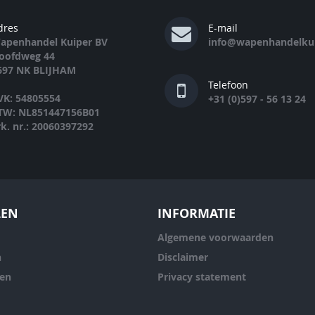
dres
E-mail
apenhandel Kuiper BV
info@wapenhandelkui
oofdweg 44
697 NK BLIJHAM
Telefoon
VK: 54805554
+31 (0)597 - 56 13 24
TW: NL851447156B01
rk. nr.: 20060397292
LEN
INFORMATIE
Algemene voorwaarden
n
Disclaimer
ren
Privacy statement