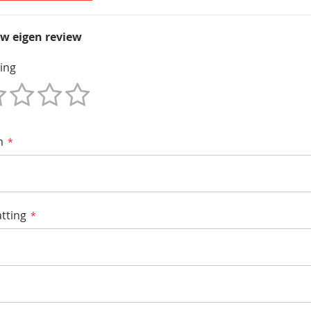
uw eigen review
ing
m
tting