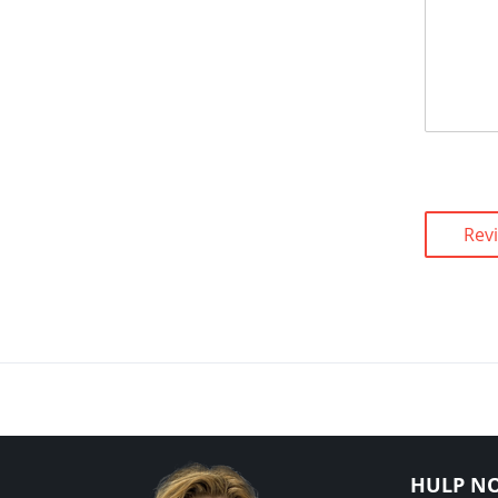
Rev
HULP NO