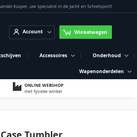
del Kuiper, uw specialist in de Jacht en Schietsport!
Account
arch
Account
Winkelwagen
tschijven
Accessoires
Onderhoud
Wapenonderdelen
ONLINE WEBSHOP
met fysieke winkel
Case Tumbler