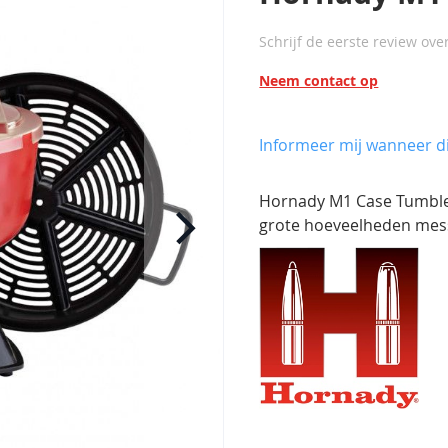
Schrijf de eerste review ove
Neem contact op
Informeer mij wanneer di
Hornady M1 Case Tumbler
grote hoeveelheden messi