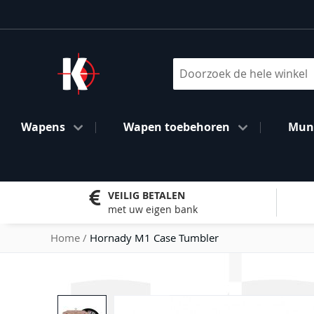
Ga
naar
de
inhoud
Search
Wapens
Wapen toebehoren
Muni
VEILIG BETALEN
met uw eigen bank
Home
Hornady M1 Case Tumbler
Ga