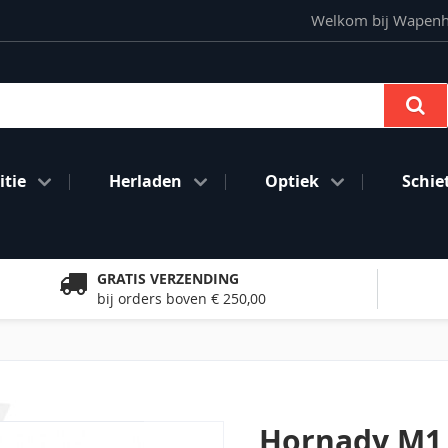
Welkom bij Wapenhan
Se
tie
Herladen
Optiek
Schie
GRATIS VERZENDING
bij orders boven € 250,00
Hornady M1 