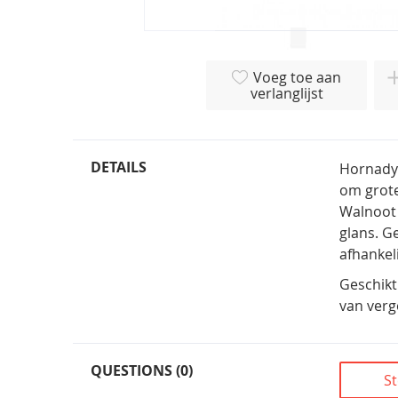
Ga
naar
Voeg toe aan
het
verlanglijst
begin
van
de
afbeeldingen-
DETAILS
Hornady 
gallerij
om grote
Walnoot 
glans. G
afhankel
Geschikt
van verg
QUESTIONS (0)
St