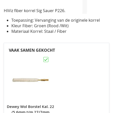
de
afbeeldingen-
HiViz fiber korrel Sig Sauer P226.
gallerij
Toepassing: Vervanging van de originele korrel
Kleur Fiber: Groen (Rood /Wit)
Materiaal Korrel: Staal / Fiber
VAAK SAMEN GEKOCHT
Dewey Wol Borstel Kal. 22
/5.6mm t/m.27/7mm