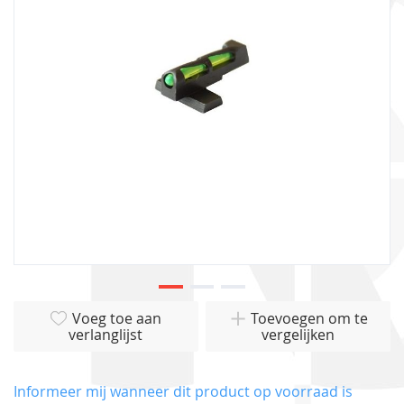
afbeeldingen-
gallerij
Ga
Voeg toe aan
Toevoegen om te
naar
verlanglijst
vergelijken
het
begin
van
Informeer mij wanneer dit product op voorraad is