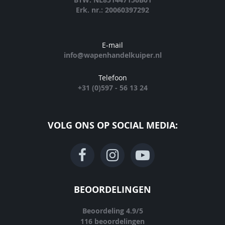
Erk. nr.: 20060397292
E-mail
info@wapenhandelkuiper.nl
Telefoon
+31 (0)597 - 56 13 24
VOLG ONS OP SOCIAL MEDIA:
BEOORDELINGEN
Beoordeling
4.9
/
5
116
beoordelingen