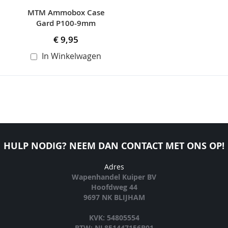
MTM Ammobox Case
Gard P100-9mm
€ 9,95
In Winkelwagen
HULP NODIG? NEEM DAN CONTACT MET ONS OP!
Adres
Wapenhandel Kuiper BV
Hoofdweg 44
9697 NK BLIJHAM
KVK: 54805554
BTW: NL851447156B01