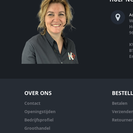
A
W
H
9
K
B
E
OVER ONS
BESTEL
Contact
Betalen
Openingstijden
Verzende
Bedrijfsprofiel
Retourne
Groothandel