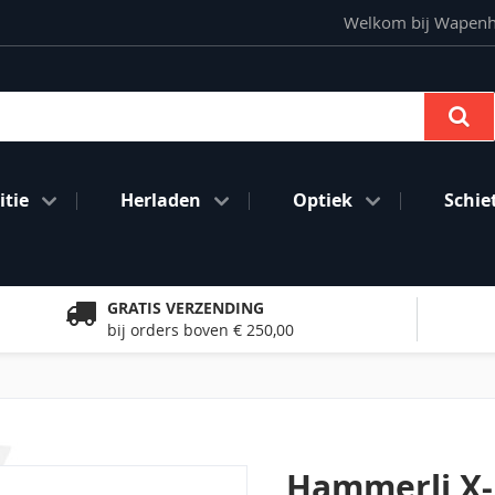
Welkom bij Wapenhan
Se
tie
Herladen
Optiek
Schie
GRATIS VERZENDING
bij orders boven € 250,00
Hammerli X-