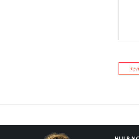
Rev
HULP NO