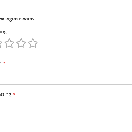
uw eigen review
ing
m
tting