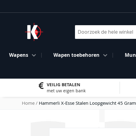
Ga
naar
de
inhoud
Search
Wapens
Wapen toebehoren
Muni
VEILIG BETALEN
met uw eigen bank
Home
Hammerli X-Esse Stalen Loopgewicht 45 Gram
Ga