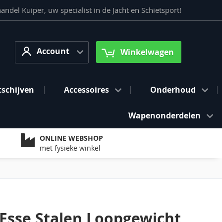
del Kuiper, uw specialist in de Jacht en Schietsport!
Account
arch
Account
Winkelwagen
tschijven
Accessoires
Onderhoud
Wapenonderdelen
ONLINE WEBSHOP
met fysieke winkel
Esse Stalen Loopgewicht