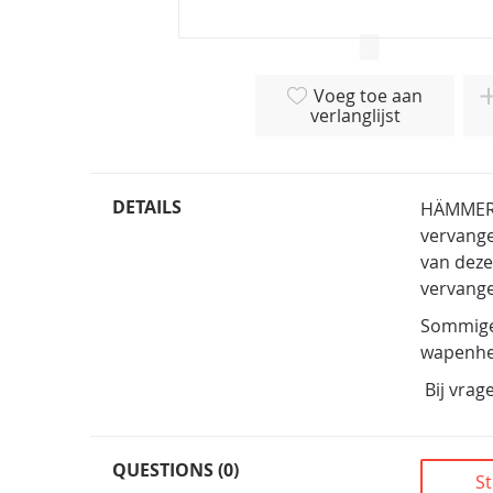
Ga
naar
Voeg toe aan
het
verlanglijst
begin
van
de
afbeeldingen-
DETAILS
HÄMMERLI
gallerij
vervange
van deze
vervang
Sommige 
wapenher
Bij vrag
QUESTIONS (0)
St