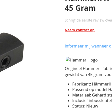
45 Gram
Schrijf de eerste review ove
Neem contact op
Informeer mij wanneer di
Origineel
Hämmerli fabri
gewicht van 45 gram voor 
Fabrikant: Hämmerli
Passend op model Hä
Materiaal: Gehard st
Inclusief inbussleutel
Status: Nieuw