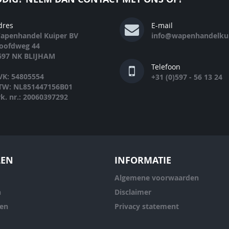
dres
E-mail
apenhandel Kuiper BV
info@wapenhandelkui
oofdweg 44
697 NK BLIJHAM
Telefoon
VK: 54805554
+31 (0)597 - 56 13 24
TW: NL851447156B01
rk. nr.: 20060397292
LEN
INFORMATIE
Algemene voorwaarden
n
Disclaimer
ren
Privacy statement