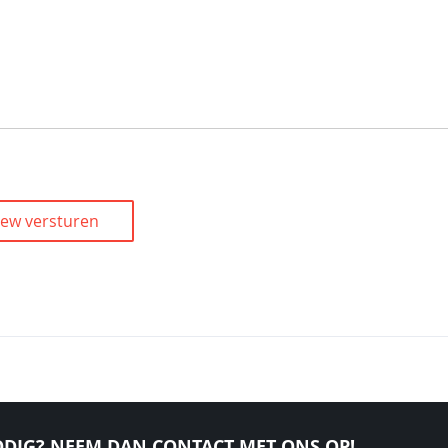
iew versturen
DIG? NEEM DAN CONTACT MET ONS OP!