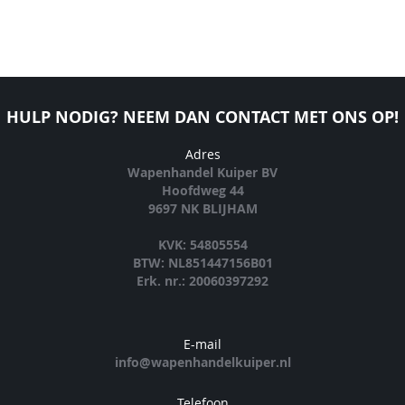
HULP NODIG? NEEM DAN CONTACT MET ONS OP!
Adres
Wapenhandel Kuiper BV
Hoofdweg 44
9697 NK BLIJHAM
KVK: 54805554
BTW: NL851447156B01
Erk. nr.: 20060397292
E-mail
info@wapenhandelkuiper.nl
Telefoon