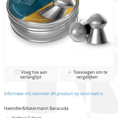
gallerij
Ga
Voeg toe aan
Toevoegen om te
naar
verlanglijst
vergelijken
het
begin
van
Informeer mij wanneer dit product op voorraad is
de
afbeeldingen-
Haendler&Natermann Baracuda
gallerij