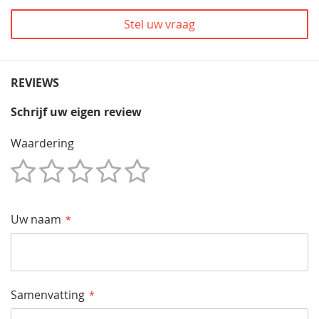
Stel uw vraag
REVIEWS
Schrijf uw eigen review
Waardering
1
2
3
4
5
Star
Sterren
Sterren
Sterren
Sterren
Uw naam
Samenvatting