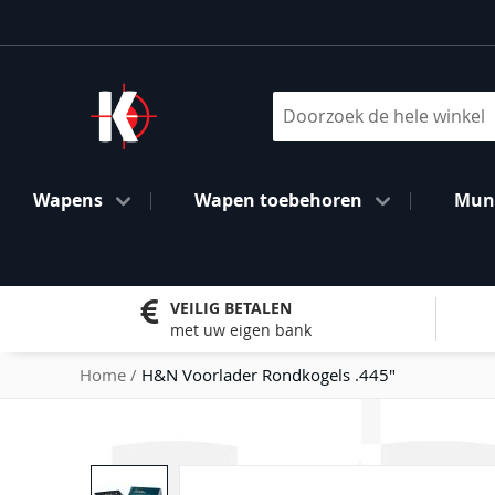
Ga
naar
de
inhoud
Search
Wapens
Wapen toebehoren
Muni
VEILIG BETALEN
met uw eigen bank
Home
H&N Voorlader Rondkogels .445"
Ga