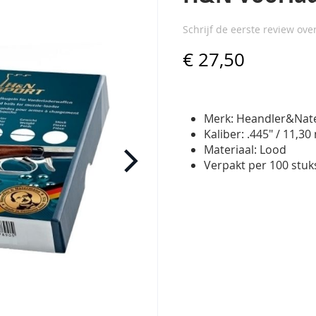
Schrijf de eerste review ove
€ 27,50
Merk: Heandler&Na
Kaliber: .445" / 11,3
Materiaal: Lood
Verpakt per 100 stuk