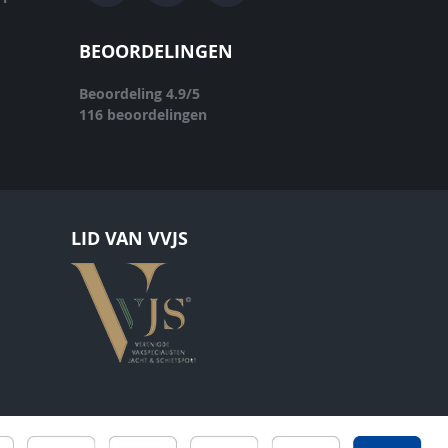
BEOORDELINGEN
Beoordeling
4.9
/
5
116
beoordelingen
LID VAN VVJS