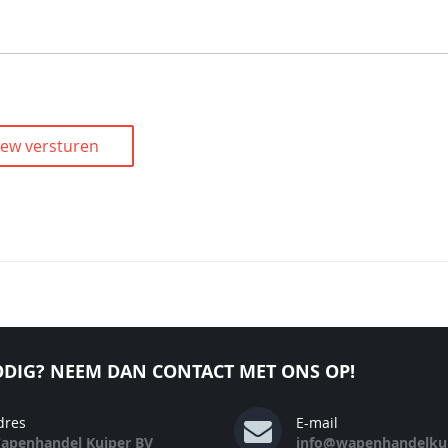
iew versturen
DIG? NEEM DAN CONTACT MET ONS OP!
dres
E-mail
apenhandel Kuiper BV
info@wapenhandelkui