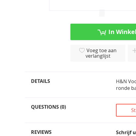
Ga
naar
het
In Winke
begin
van
de
Voeg toe aan
afbeeldingen-
verlanglijst
gallerij
DETAILS
H&N Voor
ronde ba
QUESTIONS (0)
St
REVIEWS
Schrijf 