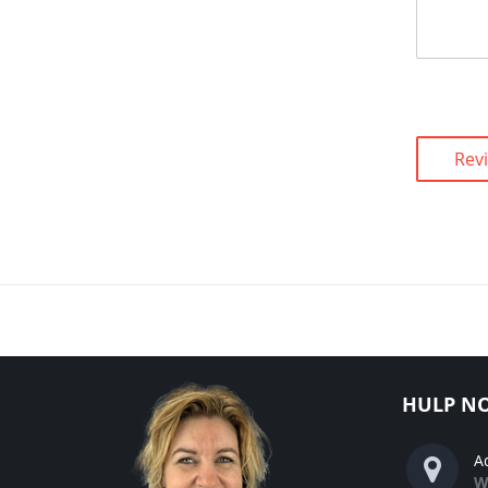
Rev
HULP NO
A
W