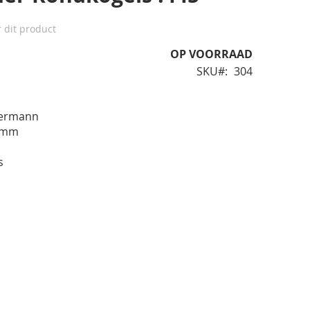
r dit product
OP VOORRAAD
SKU
304
termann
0 mm
s