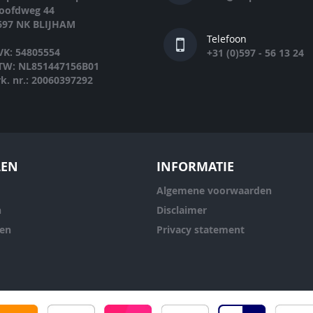
oofdweg 44
697 NK BLIJHAM
Telefoon
VK: 54805554
+31 (0)597 - 56 13 24
TW: NL851447156B01
rk. nr.: 20060397292
LEN
INFORMATIE
Algemene voorwaarden
n
Disclaimer
ren
Privacy statement