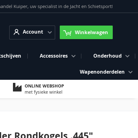
del Kuiper, uw specialist in de Jacht en Schietsport!
Account
arch
Account
Winkelwagen
tschijven
Accessoires
Onderhoud
Wapenonderdelen
ONLINE WEBSHOP
met fysieke winkel
er Rondkogels .445"