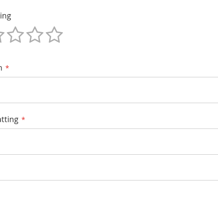
ing
m
tting