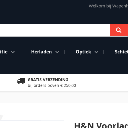
Welkom bij Wapenhan
Se
tie
Herladen
Optiek
Schie
GRATIS VERZENDING
bij orders boven € 250,00
H&N Voorlad