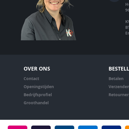
H
9
K
B
E
OVER ONS
BESTEL
Contact
Betalen
Openingstijden
Verzende
Bedrijfsprofiel
Retourne
Groothandel