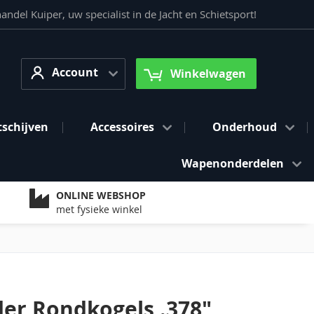
del Kuiper, uw specialist in de Jacht en Schietsport!
Account
arch
Account
Winkelwagen
tschijven
Accessoires
Onderhoud
Wapenonderdelen
ONLINE WEBSHOP
met fysieke winkel
er Rondkogels .378"