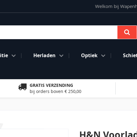
Welkom bij Wapenhan
Se
tie
Herladen
Optiek
Schie
GRATIS VERZENDING
bij orders boven € 250,00
H&N Voorlad