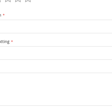
m
tting