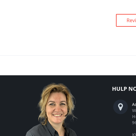
Rev
HULP NO
A
W
H
9
K