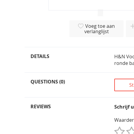
Ga
naar
Voeg toe aan
het
verlanglijst
begin
van
de
afbeeldingen-
DETAILS
H&N Voor
gallerij
ronde ba
QUESTIONS (0)
St
REVIEWS
Schrijf 
Waarder