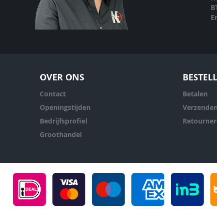
B
E
OVER ONS
BESTEL
Contact
Betalen
Openingstijden
Verzende
Bedrijfsprofiel
Retourne
Groothandel