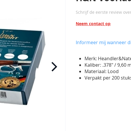
Schrijf de eerste review ove
Neem contact op
Informeer mij wanneer di
Merk: Heandler&Na
Kaliber: .378" / 9,60
Materiaal: Lood
Verpakt per 200 stuk