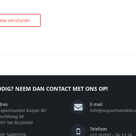
iew versturen
DIG? NEEM DAN CONTACT MET ONS OP!
dres
E-mail
apenhandel Kuiper BV
info@wapenhandelkui
oofdweg 44
697 NK BLIJHAM
Telefoon
VK: 54805554
+31 (0)597 - 56 13 24