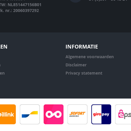
TW: NL851447156B01
rk. nr.: 20060397292
LEN
INFORMATIE
Algemene voorwaarden
n
Disclaimer
ren
Privacy statement