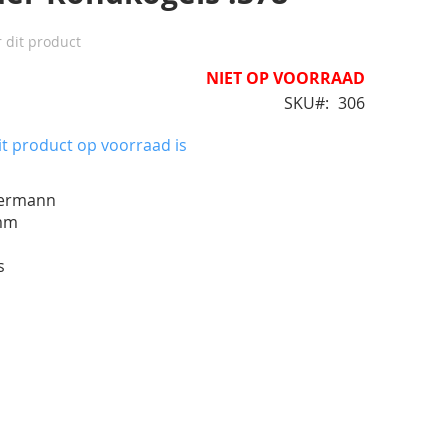
r dit product
NIET OP VOORRAAD
SKU
306
t product op voorraad is
termann
 mm
s