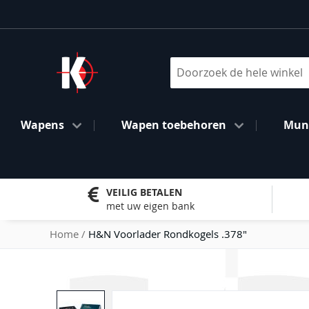
Ga
naar
de
inhoud
Search
Wapens
Wapen toebehoren
Muni
VEILIG BETALEN
met uw eigen bank
Home
H&N Voorlader Rondkogels .378"
Ga