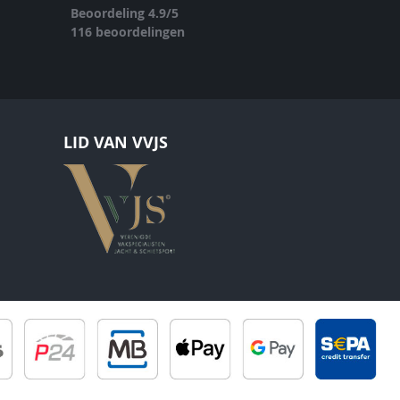
Beoordeling
4.9
/
5
116
beoordelingen
LID VAN VVJS