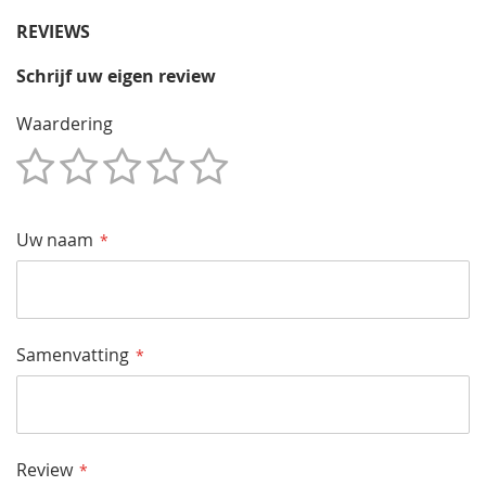
REVIEWS
Schrijf uw eigen review
Waardering
1
2
3
4
5
Star
Sterren
Sterren
Sterren
Sterren
Uw naam
Samenvatting
Review