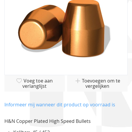
gallerij
Ga
Voeg toe aan
Toevoegen om te
naar
verlanglijst
vergelijken
het
begin
van
Informeer mij wanneer dit product op voorraad is
de
afbeeldingen-
H&N Copper Plated High Speed Bullets
gallerij