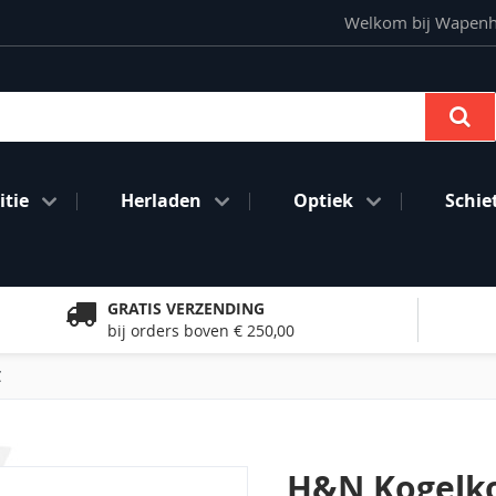
Welkom bij Wapenhan
Se
tie
Herladen
Optiek
Schie
GRATIS VERZENDING
bij orders boven € 250,00
C
H&N Kogelko