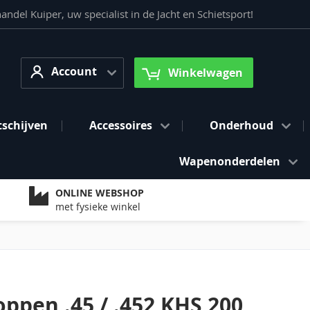
del Kuiper, uw specialist in de Jacht en Schietsport!
Account
arch
Account
Winkelwagen
tschijven
Accessoires
Onderhoud
Wapenonderdelen
ONLINE WEBSHOP
met fysieke winkel
ppen .45 / .452 KHS 200