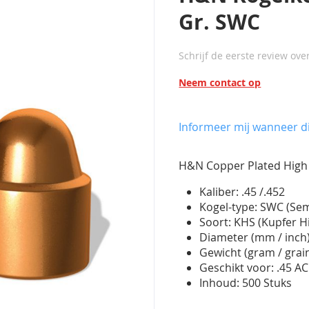
Gr. SWC
Schrijf de eerste review ove
Neem contact op
Informeer mij wanneer di
H&N Copper Plated High 
Kaliber: .45 /.452
Kogel-type: SWC (Se
Soort: KHS (Kupfer 
Diameter (mm / inch)
Gewicht (gram / grain
Geschikt voor: .45 A
Inhoud: 500 Stuks