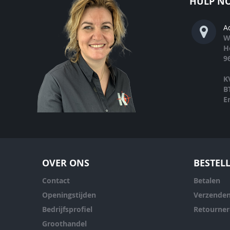
HULP NO
A
W
H
9
K
B
E
OVER ONS
BESTEL
Contact
Betalen
Openingstijden
Verzende
Bedrijfsprofiel
Retourne
Groothandel