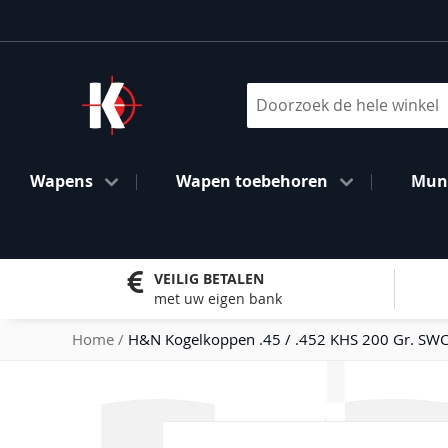
Ga
naar
de
inhoud
Search
Wapens
Wapen toebehoren
Muni
VEILIG BETALEN
met uw eigen bank
Home
H&N Kogelkoppen .45 / .452 KHS 200 Gr. SW
Ga