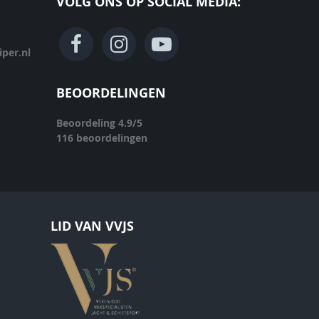
VOLG ONS OP SOCIAL MEDIA:
per.nl
BEOORDELINGEN
Beoordeling
4.9
/
5
116
beoordelingen
LID VAN VVJS