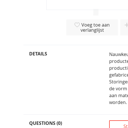
Ga
naar
Voeg toe aan
het
verlanglijst
begin
van
de
afbeeldingen-
DETAILS
Nauwkeur
gallerij
product
producti
gefabric
Storinge
de vorm 
aan mate
worden.
QUESTIONS (0)
St