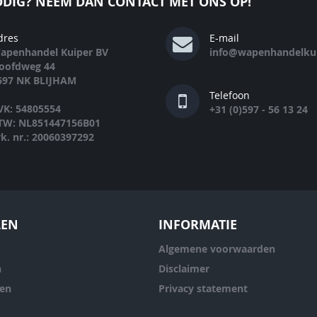
DIG? NEEM DAN CONTACT MET ONS OP!
dres
E-mail
apenhandel Kuiper BV
info@wapenhandelkui
oofdweg 44
697 NK BLIJHAM
Telefoon
VK: 54805554
+31 (0)597 - 56 13 24
TW: NL851447156B01
rk. nr.: 20060397292
LEN
INFORMATIE
Algemene voorwaarden
n
Disclaimer
ren
Privacy statement