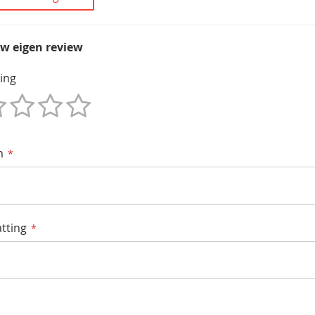
uw eigen review
ing
m
tting