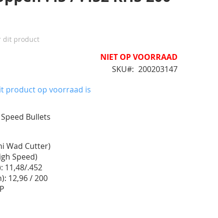
r dit product
NIET OP VOORRAAD
SKU
200203147
t product op voorraad is
Speed Bullets
mi Wad Cutter)
High Speed)
: 11,48/.452
): 12,96 / 200
CP