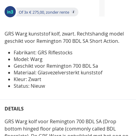
gallerij
Of 3x € 275,00, zonder rente
GRS Warg kunststof kolf, zwart. Rechtshandig model
geschikt voor Remington 700 BDL SA Short Action.
Fabrikant: GRS Riflestocks
Model: Warg
Geschikt voor Remington 700 BDL Sa
Materiaal: Glasvezelversterkt kunststof
Kleur: Zwart
Status: Nieuw
DETAILS
GRS Warg kolf voor Remington 700 BDL SA (Drop
bottom hinged floor plate (commonly called BDL
floorplate). De GRS Warg is ontwikkeld met het oog op