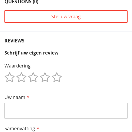
QUESTIONS (0)
Stel uw vraag
REVIEWS
Schrijf uw eigen review
Waardering
1
2
3
4
5
Star
Sterren
Sterren
Sterren
Sterren
Uw naam
Samenvatting