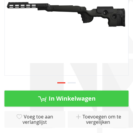
gallerij
Ga
naar
In Winkelwagen
het
begin
van
Voeg toe aan
Toevoegen om te
verlanglijst
vergelijken
de
afbeeldingen-