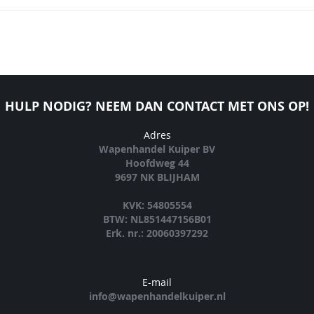
HULP NODIG? NEEM DAN CONTACT MET ONS OP!
Adres
Wapenhandel Kuiper BV
Hoofdweg 44
9697 NK BLIJHAM
KVK: 54805554
BTW: NL851447156B01
Erk. nr.: 20060397292
E-mail
info@wapenhandelkuiper.nl