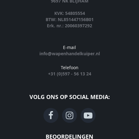
9697 NK BLIJHAM
KVK: 54805554
BTW: NL851447156B01
Erk. nr.: 20060397292
E-mail
info@wapenhandelkuiper.nl
Telefoon
+31 (0)597 - 56 13 24
VOLG ONS OP SOCIAL MEDIA:
BEOORDELINGEN