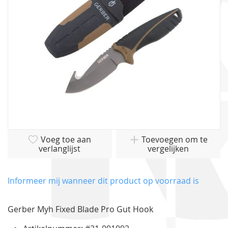
gallerij
Ga
Voeg toe aan
Toevoegen om te
naar
verlanglijst
vergelijken
het
begin
van
Informeer mij wanneer dit product op voorraad is
de
afbeeldingen-
Gerber Myh Fixed Blade Pro Gut Hook
gallerij