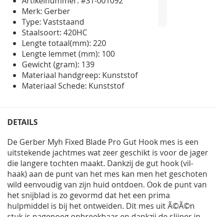
Artikelnummer: #31-001092
Merk: Gerber
Type: Vaststaand
Staalsoort: 420HC
Lengte totaal(mm): 220
Lengte lemmet (mm): 100
Gewicht (gram): 139
Materiaal handgreep: Kunststof
Materiaal Schede: Kunststof
DETAILS
De Gerber Myh Fixed Blade Pro Gut Hook mes is een
uitstekende jachtmes wat zeer geschikt is voor de jager
die langere tochten maakt. Dankzij de gut hook (vil-
haak) aan de punt van het mes kan men het geschoten
wild eenvoudig van zijn huid ontdoen. Ook de punt van
het snijblad is zo gevormd dat het een prima
hulpmiddel is bij het ontweiden. Dit mes uit Ã©Ã©n
stuk is nagenoeg onbreekbaar en dankzij de slijper in