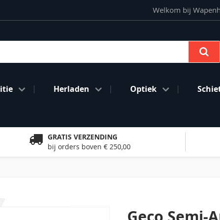
Welkom bij Wapenhan
Se
tie
Herladen
Optiek
Schie
GRATIS VERZENDING
bij orders boven € 250,00
Geco Semi-Au