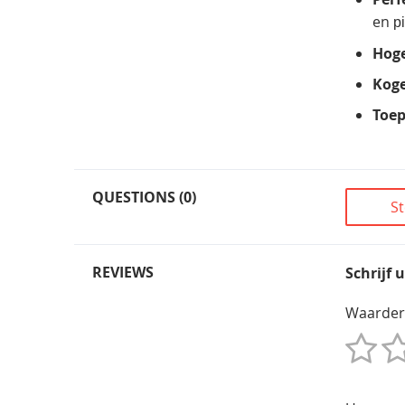
en
p
Hoge
Koge
Toep
QUESTIONS (0)
St
REVIEWS
Schrijf 
Waarder
1
2
3
4
5
Star
Sterren
Sterren
Sterren
Sterren