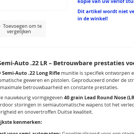
kopie van uw verlof st
Dit artikel wordt niet v
in de winkel!
Toevoegen om te
vergelijken
emi-Auto .22 LR – Betrouwbare prestaties 
 Semi-Auto .22 Long Rifle
munitie is specifiek ontworpen e
matische geweren en pistolen. Geproduceerd onder de str
maximale betrouwbaarheid en constante prestaties.
 de nauwkeurig vormgegeven
40 grain Lead Round Nose (L
rdoor storingen in semiautomatische wapens tot het verled
igheid en onovertroffen Duitse kwaliteit.
ijkste kenmerken:
ect voor semi-automaten:
Geoptimaliseerd voor een stori