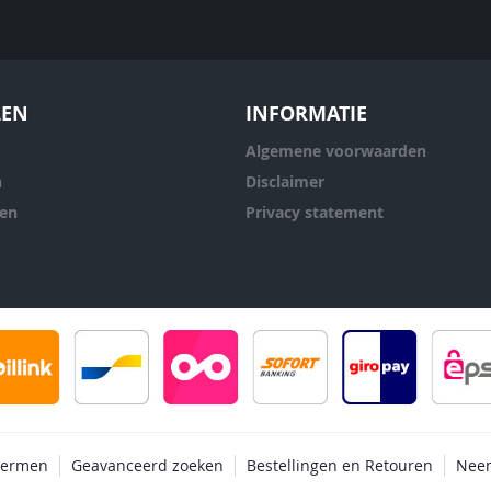
LEN
INFORMATIE
Algemene voorwaarden
n
Disclaimer
ren
Privacy statement
termen
Geavanceerd zoeken
Bestellingen en Retouren
Neem