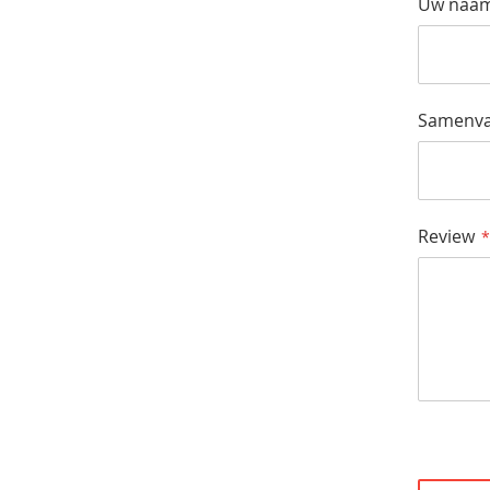
Uw naa
Samenva
Review