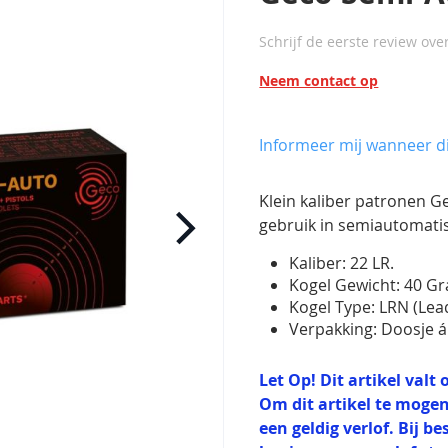
Schrijf de eerste review ove
Neem contact op
Informeer mij wanneer di
Klein kaliber patronen G
gebruik in semiautomati
Kaliber: 22 LR.
Kogel Gewicht: 40 Gr
Kogel Type: LRN (Le
Verpakking: Doosje á
Let Op! Dit artikel val
Om dit artikel te mogen
een geldig verlof. Bij b