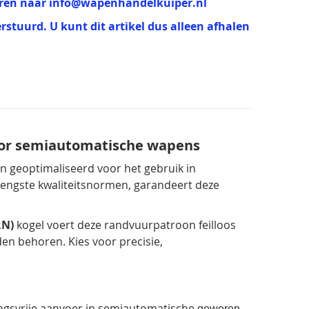
uren naar
info@wapenhandelkuiper.nl
erstuurd. U kunt dit artikel dus alleen afhalen
voor semiautomatische wapens
n geoptimaliseerd voor het gebruik in
engste kwaliteitsnormen, garandeert deze
RN)
kogel voert deze randvuurpatroon feilloos
en behoren. Kies voor precisie,
ngsvrije aanvoer in semiautomatische
geweren