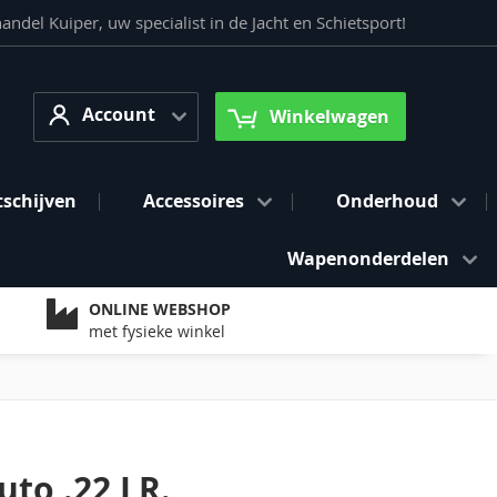
del Kuiper, uw specialist in de Jacht en Schietsport!
Account
arch
Account
Winkelwagen
tschijven
Accessoires
Onderhoud
Wapenonderdelen
ONLINE WEBSHOP
met fysieke winkel
to .22 LR.