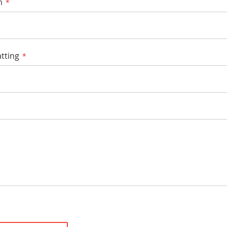
m
tting