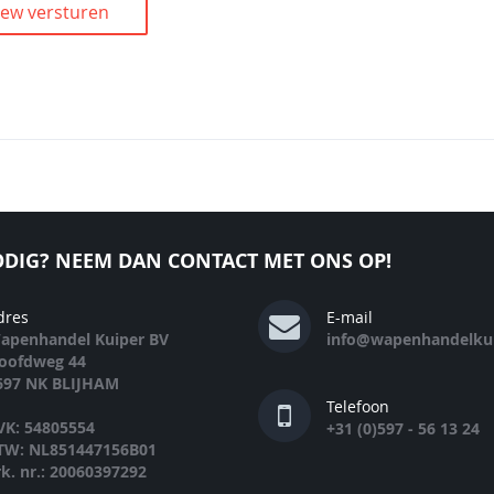
iew versturen
DIG? NEEM DAN CONTACT MET ONS OP!
dres
E-mail
apenhandel Kuiper BV
info@wapenhandelkui
oofdweg 44
697 NK BLIJHAM
Telefoon
VK: 54805554
+31 (0)597 - 56 13 24
TW: NL851447156B01
rk. nr.: 20060397292