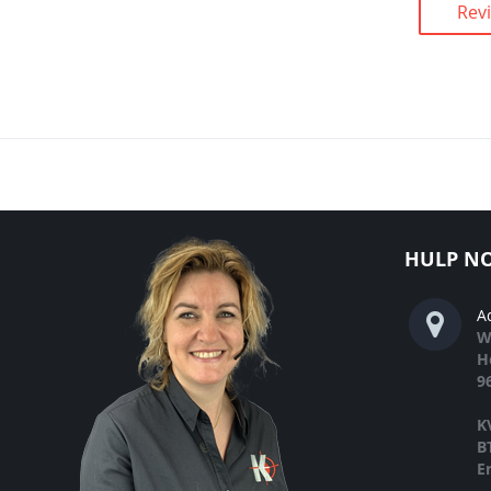
Rev
HULP NO
A
W
H
9
K
B
E