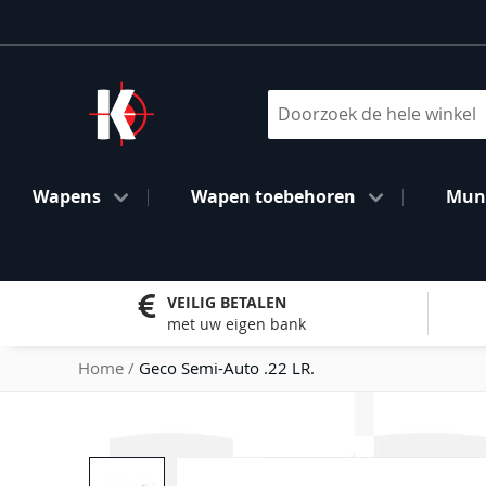
Ga
naar
de
inhoud
Search
Wapens
Wapen toebehoren
Muni
VEILIG BETALEN
met uw eigen bank
Home
Geco Semi-Auto .22 LR.
Ga