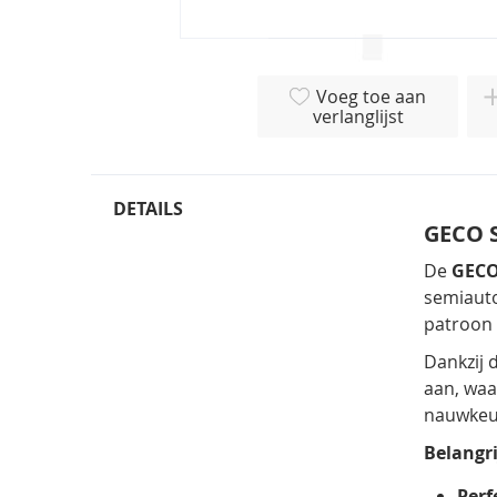
Ga
naar
Voeg toe aan
het
verlanglijst
begin
van
de
afbeeldingen-
DETAILS
gallerij
GECO S
De
GECO
semiauto
patroon 
Dankzij
aan, waa
nauwkeur
Belangr
Perf