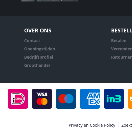
OVER ONS
BESTEL
Contact
Betalen
Openingstijden
Verzende
Bedrijfsprofiel
Retourne
Groothandel
Privacy en Cookie Policy
Zoek