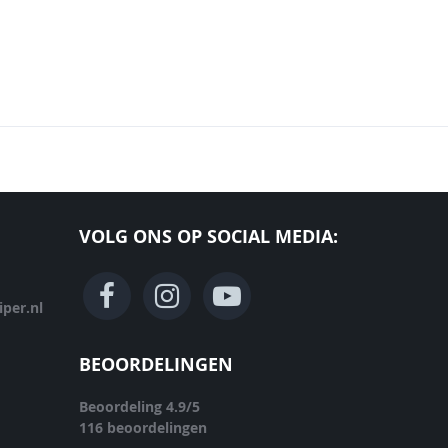
VOLG ONS OP SOCIAL MEDIA:
per.nl
BEOORDELINGEN
Beoordeling
4.9
/
5
116
beoordelingen