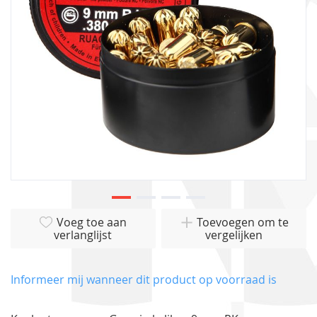
gallerij
Ga
Voeg toe aan
Toevoegen om te
naar
verlanglijst
vergelijken
het
begin
van
Informeer mij wanneer dit product op voorraad is
de
afbeeldingen-