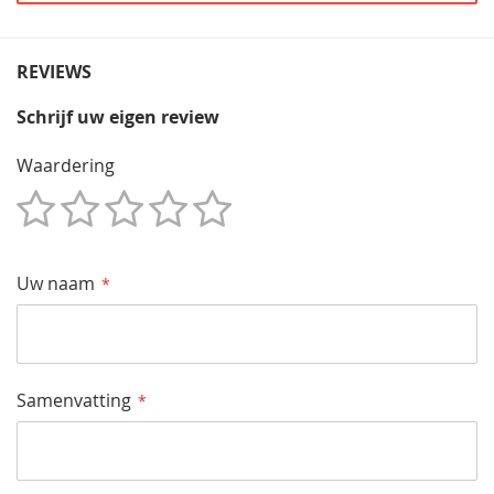
REVIEWS
Schrijf uw eigen review
Waardering
1
2
3
4
5
Star
Sterren
Sterren
Sterren
Sterren
Uw naam
Samenvatting