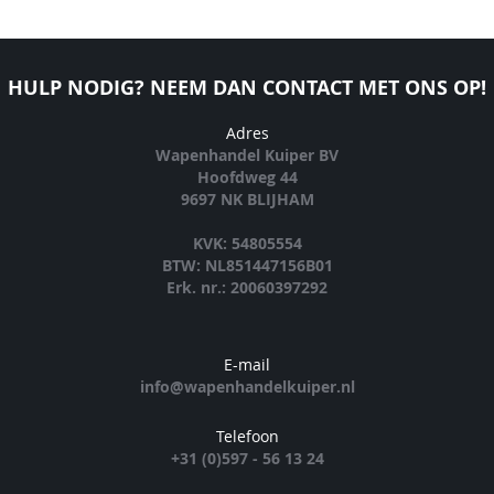
HULP NODIG? NEEM DAN CONTACT MET ONS OP!
Adres
Wapenhandel Kuiper BV
Hoofdweg 44
9697 NK BLIJHAM
KVK: 54805554
BTW: NL851447156B01
Erk. nr.: 20060397292
E-mail
info@wapenhandelkuiper.nl
Telefoon
+31 (0)597 - 56 13 24