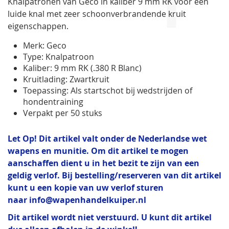
Knalpatronen van Geco in kaliber 9 mm RK voor een
gallerij
luide knal met zeer schoonverbrandende kruit
eigenschappen.
Merk: Geco
Type: Knalpatroon
Kaliber: 9 mm RK (.380 R Blanc)
Kruitlading: Zwartkruit
Toepassing: Als startschot bij wedstrijden of
hondentraining
Verpakt per 50 stuks
Let Op! Dit artikel valt onder de Nederlandse wet
wapens en munitie. Om dit artikel te mogen
aanschaffen dient u in het bezit te zijn van een
geldig verlof. Bij bestelling/reserveren van dit artikel
kunt u een kopie van uw verlof sturen
naar
info@wapenhandelkuiper.nl
Dit artikel wordt niet verstuurd. U kunt dit artikel