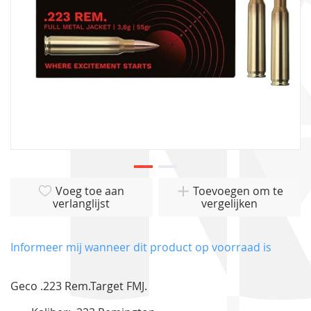
Ga
Voeg toe aan
Toevoegen om te
naar
verlanglijst
vergelijken
het
begin
van
Informeer mij wanneer dit product op voorraad is
de
afbeeldingen-
Geco .223 Rem.Target FMJ.
gallerij