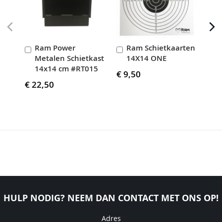
Ram Power
Ram Schietkaarten
J
In
In
I
Metalen Schietkast
14X14 ONE
D
Winkelwagen
Winkelwagen
W
14x14 cm #RT015
€ 9,50
€ 1
€ 22,50
HULP NODIG? NEEM DAN CONTACT MET ONS OP!
Adres