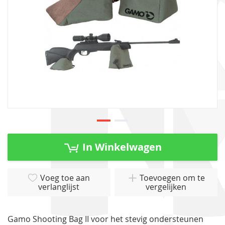
Ga
naar
In Winkelwagen
het
begin
van
Voeg toe aan
Toevoegen om te
verlanglijst
vergelijken
de
afbeeldingen-
gallerij
Gamo Shooting Bag II voor het stevig ondersteunen