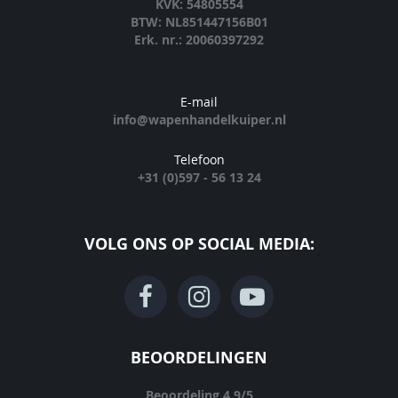
KVK: 54805554
BTW: NL851447156B01
Erk. nr.: 20060397292
E-mail
info@wapenhandelkuiper.nl
Telefoon
+31 (0)597 - 56 13 24
VOLG ONS OP SOCIAL MEDIA:
BEOORDELINGEN
Beoordeling
4.9
/
5