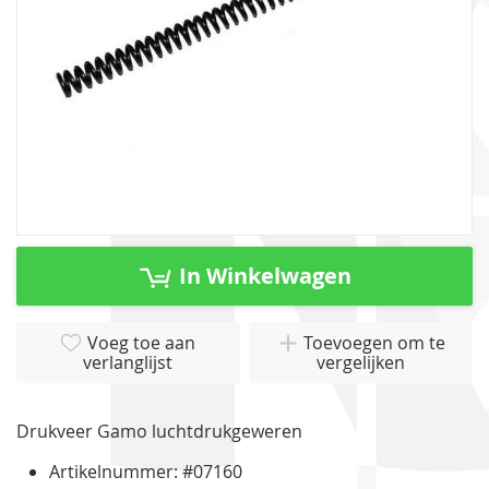
Ga
naar
In Winkelwagen
het
begin
van
Voeg toe aan
Toevoegen om te
verlanglijst
vergelijken
de
afbeeldingen-
gallerij
Drukveer Gamo luchtdrukgeweren
Artikelnummer: #07160