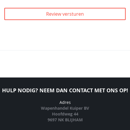
Review versturen
HULP NODIG? NEEM DAN CONTACT MET ONS OP!
Adres
Wapenhandel Kuiper BV
Hoofdweg 44
9697 NK BLIJHAM