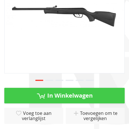
gallerij
Ga
naar
In Winkelwagen
het
begin
van
Voeg toe aan
Toevoegen om te
verlanglijst
vergelijken
de
afbeeldingen-