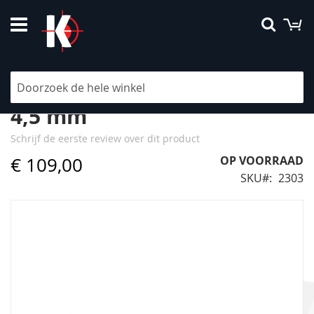
Ga
W
Searc
naar
de
inhoud
Gamo Delta Special Edition
4,5 mm
Schrijf de eerste review over dit product
€ 109,00
OP VOORRAAD
SKU
2303
Ga
naar
het
einde
van
de
afbeeldingen-