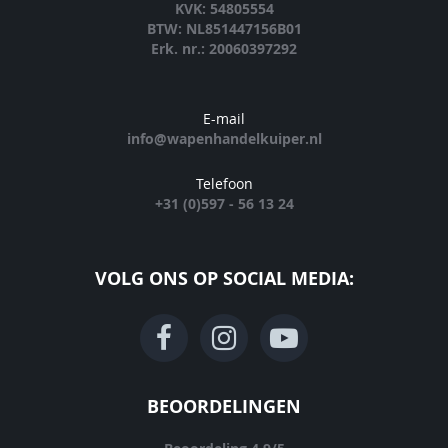
KVK: 54805554
BTW: NL851447156B01
Erk. nr.: 20060397292
E-mail
info@wapenhandelkuiper.nl
Telefoon
+31 (0)597 - 56 13 24
VOLG ONS OP SOCIAL MEDIA:
BEOORDELINGEN