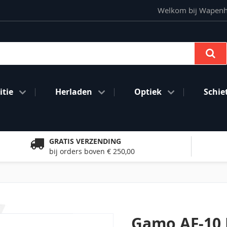
Welkom bij Wapenhan
Se
tie
Herladen
Optiek
Schie
GRATIS VERZENDING
bij orders boven € 250,00
Gamo AF-10 