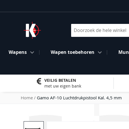
Ga
naar
de
inhoud
Search
Wapens
Wapen toebehoren
Muni
VEILIG BETALEN
met uw eigen bank
Home
Gamo AF-10 Luchtdrukpistool Kal. 4,5 mm
Ga