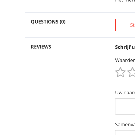
QUESTIONS (0)
St
REVIEWS
Schrijf 
Waarder
1
2
3
4
5
Star
Sterren
Sterren
Sterren
Sterren
Uw naa
Samenva