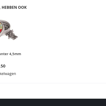
T, HEBBEN OOK
unter 4,5mm
,50
nkelwagen