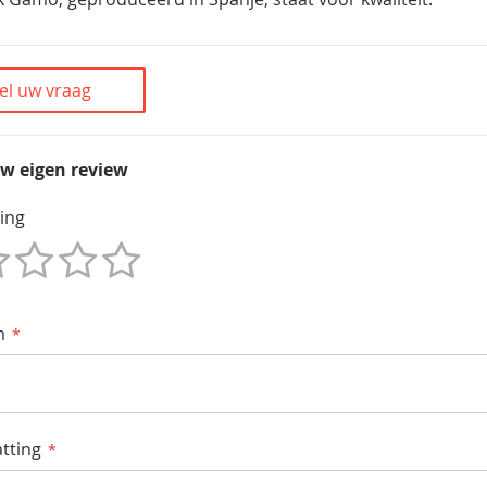
el uw vraag
uw eigen review
ing
m
tting