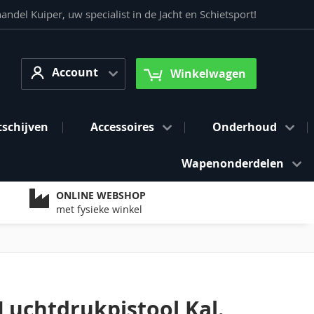
del Kuiper, uw specialist in de Jacht en Schietsport!
Account
arch
Account
Winkelwagen
tschijven
Accessoires
Onderhoud
Wapenonderdelen
ONLINE WEBSHOP
met fysieke winkel
Luchtdrukpistool Kal.