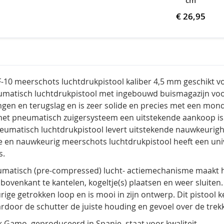
cm
€ 26,95
10 meerschots luchtdrukpistool kaliber 4,5 mm geschikt vo
matisch luchtdrukpistool met ingebouwd buismagazijn voor 
lingen en terugslag en is zeer solide en precies met een mon
met pneumatisch zuigersysteem een uitstekende aankoop is
eumatisch luchtdrukpistool levert uitstekende nauwkeurighei
de en nauwkeurig meerschots luchtdrukpistool heeft een uni
s.
matisch (pre-compressed) lucht- actiemechanisme maakt het
 bovenkant te kantelen, kogeltje(s) plaatsen en weer sluite
ige getrokken loop en is mooi in zijn ontwerp. Dit pistool 
ardoor de schutter de juiste houding en gevoel over de trekke
 Gamo, geproduceerd in Spanje, staat voor kwaliteit.