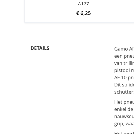
/.177
€ 6,25
DETAILS
Gamo AF-
een pneu
van tril
pistool 
AF-10 pn
Dit soli
schutter
Het pneu
enkel de
nauwkeur
grip, wa
Het merk