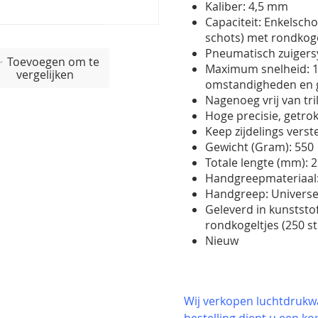
Kaliber: 4,5 mm
Capaciteit: Enkelsch
schots) met rondkoge
Pneumatisch zuiger
Toevoegen om te
Maximum snelheid: 11
vergelijken
omstandigheden en g
Nagenoeg vrij van tri
Hoge precisie, getro
Keep zijdelings verst
Gewicht (Gram): 550
Totale lengte (mm): 
Handgreepmateriaal:
Handgreep: Universee
Geleverd in kunststo
rondkogeltjes (250 s
Nieuw
Wij verkopen luchtdrukwa
bestelling
dient u een kop