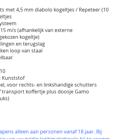
ots met 4,5 mm diabolo kogeltjes / Repeteer (10
ltjes
systeem
5 m/s (afhankelijk van externe
ekozen kogeltje)
llingen en terugslag
kken loop van staal
elbaar
210
 Kunststof
l, voor rechts- en linkshandige schutters
f transport koffertje plus doosje Gamo
tuks)
pens alleen aan personen vanaf 18 jaar. Bij
ie van uw geldig legitimatiebewijs bij te voegen.