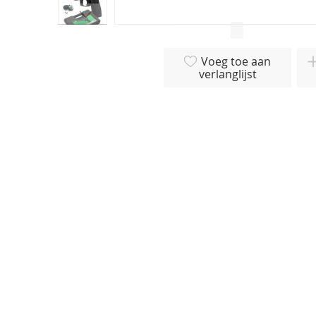
Ga
naar
Voeg toe aan
het
verlanglijst
begin
van
de
afbeeldingen-
gallerij