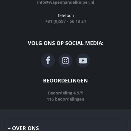
info@wapenhandelkuiper.nl
Telefoon
+31 (0)597 - 56 13 24
VOLG ONS OP SOCIAL MEDIA:
BEOORDELINGEN
Beoordeling
4.9
/
5
116
beoordelingen
OVER ONS