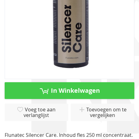
gallerij
Ga
naar
In Winkelwagen
het
begin
van
Voeg toe aan
Toevoegen om te
verlanglijst
vergelijken
de
afbeeldingen-
gallerij
Flunatec Silencer Care. Inhoud fles 250 ml concentraat.