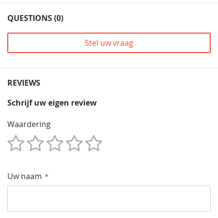
QUESTIONS (0)
Stel uw vraag
REVIEWS
Schrijf uw eigen review
Waardering
1
2
3
4
5
Star
Sterren
Sterren
Sterren
Sterren
Uw naam