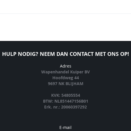
HULP NODIG? NEEM DAN CONTACT MET ONS OP!
Adres
Wapenhandel Kuiper BV
Hoofdweg 44
9697 NK BLIJHAM
KVK: 54805554
BTW: NL851447156B01
Erk. nr.: 20060397292
E-mail