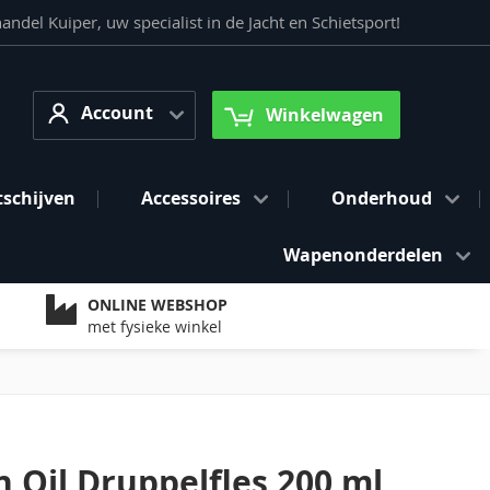
del Kuiper, uw specialist in de Jacht en Schietsport!
Account
arch
Account
Winkelwagen
tschijven
Accessoires
Onderhoud
Wapenonderdelen
ONLINE WEBSHOP
met fysieke winkel
 Oil Druppelfles 200 ml