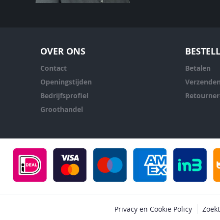
OVER ONS
BESTEL
Contact
Betalen
Openingstijden
Verzende
Bedrijfsprofiel
Retourne
Groothandel
Privacy en Cookie Policy
Zoek