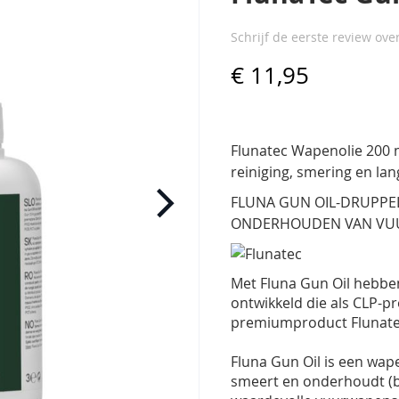
Schrijf de eerste review ove
€ 11,95
Flunatec Wapenolie 200 m
reiniging, smering en la
FLUNA GUN OIL-DRUPPEL
ONDERHOUDEN VAN VU
Met Fluna Gun Oil hebbe
ontwikkeld die als CLP-p
premiumproduct Flunate
Fluna Gun Oil is een wape
smeert en onderhoudt (