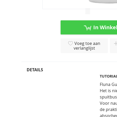
Ga
naar
het
In Winke
begin
van
de
Voeg toe aan
afbeeldingen-
verlanglijst
gallerij
DETAILS
TUTORIA
Fluna Gu
Het is n
spuitbus
Voor nau
de prakt
absorbe