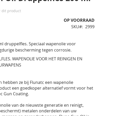
r dit product
OP VOORRAAD
SKU
2999
l druppelfles. Speciaal wapenolie voor
ngdurige bescherming tegen corrosie.
FLES. WAPENOLIE VOOR HET REINIGEN EN
URWAPENS
n hebben ze bij Flunatc een wapenolie
roduct een goedkoper alternatief vormt voor het
c Gun Coating.
nolie van de nieuwste generatie en reinigt,
beschermt) metalen onderdelen van uw