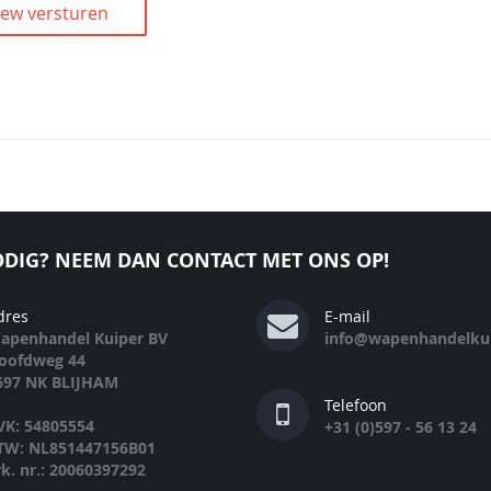
iew versturen
DIG? NEEM DAN CONTACT MET ONS OP!
dres
E-mail
apenhandel Kuiper BV
info@wapenhandelkui
oofdweg 44
697 NK BLIJHAM
Telefoon
VK: 54805554
+31 (0)597 - 56 13 24
TW: NL851447156B01
rk. nr.: 20060397292