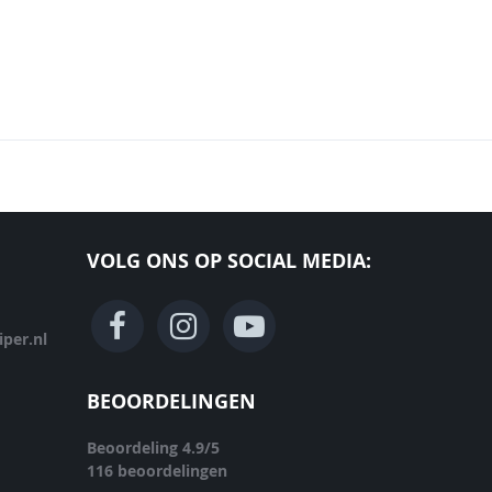
VOLG ONS OP SOCIAL MEDIA:
per.nl
BEOORDELINGEN
Beoordeling
4.9
/
5
116
beoordelingen