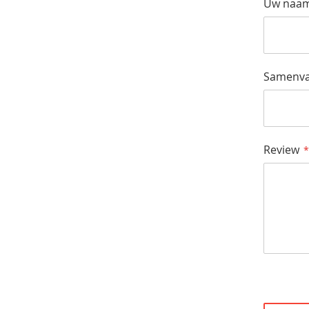
Uw naa
Samenva
Review