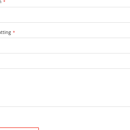
m
tting