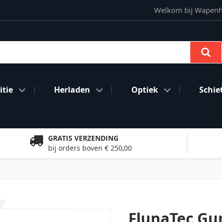
Welkom bij Wapenhan
Se
tie
Herladen
Optiek
Schie
GRATIS VERZENDING
bij orders boven € 250,00
FlunaTec Gun