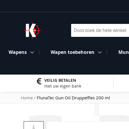
Ga
naar
de
inhoud
Search
Wapens
Wapen toebehoren
Muni
VEILIG BETALEN
met uw eigen bank
Home
FlunaTec Gun Oil Druppelfles 200 ml
Ga