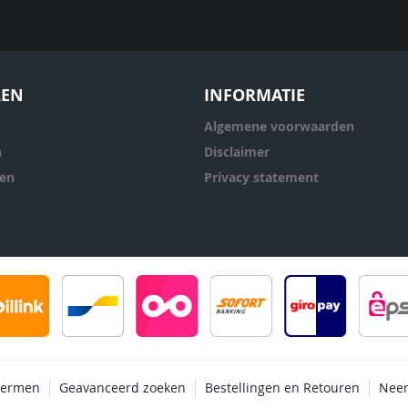
LEN
INFORMATIE
Algemene voorwaarden
n
Disclaimer
ren
Privacy statement
termen
Geavanceerd zoeken
Bestellingen en Retouren
Neem