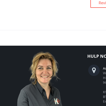
Rev
HULP NO
A
W
H
9
K
B
E