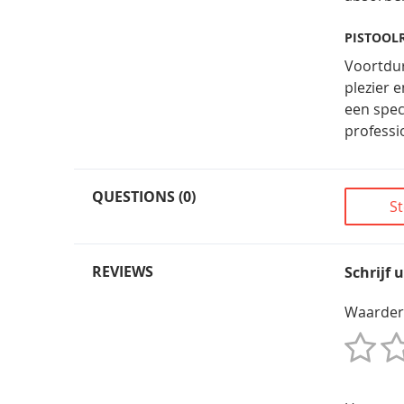
PISTOOL
Voortdur
plezier 
een spec
professi
QUESTIONS (0)
St
REVIEWS
Schrijf 
Waarder
1
2
3
4
5
Star
Sterren
Sterren
Sterren
Sterren