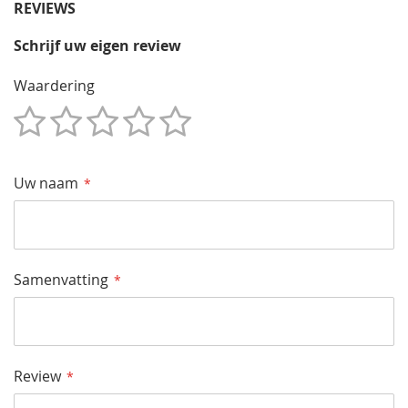
REVIEWS
Schrijf uw eigen review
Waardering
1
2
3
4
5
Star
Sterren
Sterren
Sterren
Sterren
Uw naam
Samenvatting
Review