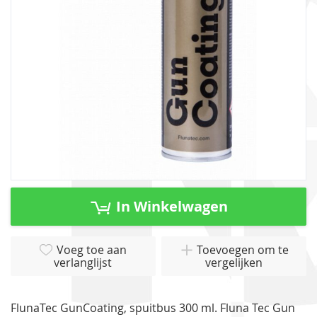
gallerij
Ga
naar
In Winkelwagen
het
begin
van
Voeg toe aan
Toevoegen om te
verlanglijst
vergelijken
de
afbeeldingen-
gallerij
FlunaTec GunCoating, spuitbus 300 ml. Fluna Tec Gun