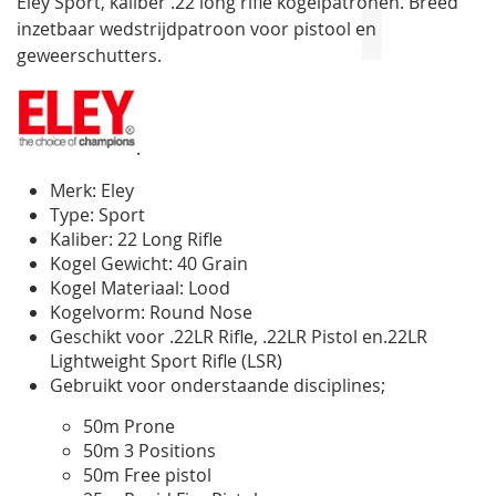
Eley Sport, kaliber .22 long rifle kogelpatronen. Breed
gallerij
inzetbaar wedstrijdpatroon voor pistool en
geweerschutters.
.
Merk: Eley
Type: Sport
Kaliber: 22 Long Rifle
Kogel Gewicht: 40 Grain
Kogel Materiaal: Lood
Kogelvorm: Round Nose
Geschikt voor .22LR Rifle, .22LR Pistol en.22LR
Lightweight Sport Rifle (LSR)
Gebruikt voor onderstaande disciplines;
50m Prone
50m 3 Positions
50m Free pistol