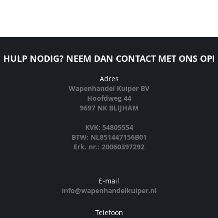
HULP NODIG? NEEM DAN CONTACT MET ONS OP!
Adres
Wapenhandel Kuiper BV
Hoofdweg 44
9697 NK BLIJHAM
KVK: 54805554
BTW: NL851447156B01
Erk. nr.: 20060397292
E-mail
info@wapenhandelkuiper.nl
Telefoon