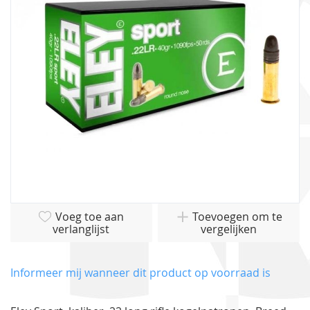
afbeeldingen-
gallerij
Ga
Voeg toe aan
Toevoegen om te
naar
verlanglijst
vergelijken
het
begin
van
Informeer mij wanneer dit product op voorraad is
de
afbeeldingen-