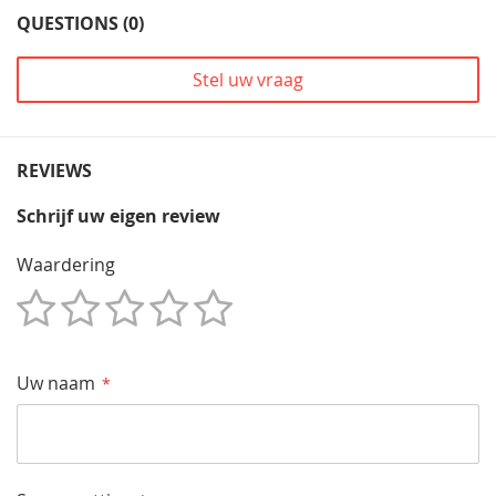
QUESTIONS (0)
Stel uw vraag
REVIEWS
Schrijf uw eigen review
Waardering
1
2
3
4
5
Star
Sterren
Sterren
Sterren
Sterren
Uw naam