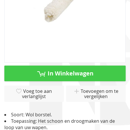
Ga
naar
In Winkelwagen
het
begin
van
Voeg toe aan
Toevoegen om te
verlanglijst
vergelijken
de
afbeeldingen-
gallerij
Soort: Wol borstel.
Toepassing: Het schoon en droogmaken van de
loop van uw wapen.