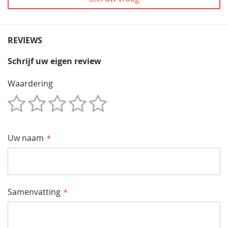
REVIEWS
Schrijf uw eigen review
Waardering
1
2
3
4
5
Star
Sterren
Sterren
Sterren
Sterren
Uw naam
Samenvatting