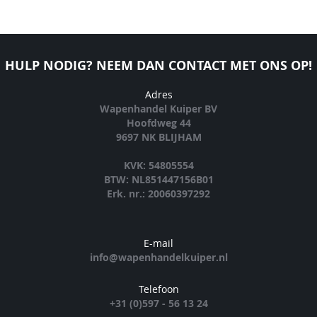
HULP NODIG? NEEM DAN CONTACT MET ONS OP!
Adres
Wapenhandel Kuiper BV
Hoofdweg 44
9697 NK BLIJHAM
KVK: 54805554
BTW: NL851447156B01
Erk. nr.: 20060397292
E-mail
info@wapenhandelkuiper.nl
Telefoon
+31 (0)597 - 56 13 24