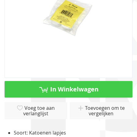
gallerij
Ga
naar
In Winkelwagen
het
begin
van
Voeg toe aan
Toevoegen om te
verlanglijst
vergelijken
de
afbeeldingen-
gallerij
Soort: Katoenen lapjes