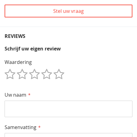
Stel uw vraag
REVIEWS
Schrijf uw eigen review
Waardering
1
2
3
4
5
Star
Sterren
Sterren
Sterren
Sterren
Uw naam
Samenvatting