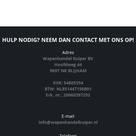
HULP NODIG? NEEM DAN CONTACT MET ONS OP!
Adres
Wapenhandel Kuiper BV
Hoofdweg 44
9697 NK BLIJHAM
KVK: 54805554
BTW: NL851447156B01
Erk. nr.: 20060397292
E-mail
info@wapenhandelkuiper.nl
Telefoon