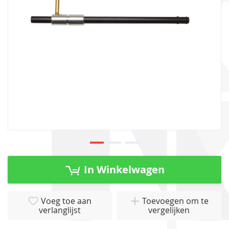
gallerij
Ga
naar
In Winkelwagen
het
begin
van
Voeg toe aan
Toevoegen om te
verlanglijst
vergelijken
de
afbeeldingen-