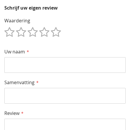
Schrijf uw eigen review
Waardering
1
2
3
4
5
Star
Sterren
Sterren
Sterren
Sterren
Uw naam
Samenvatting
Review