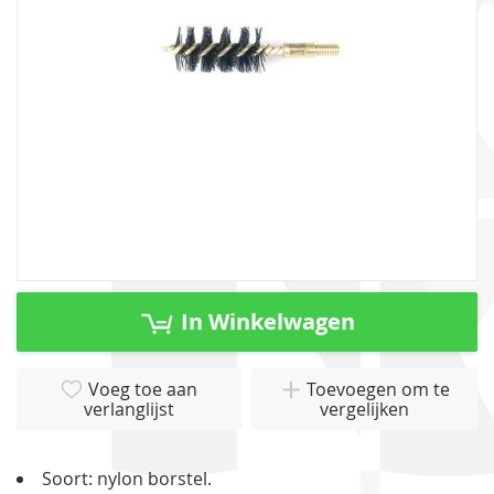
gallerij
Ga
naar
In Winkelwagen
het
begin
van
Voeg toe aan
Toevoegen om te
verlanglijst
vergelijken
de
afbeeldingen-
gallerij
Soort: nylon borstel.