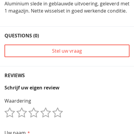
Aluminium slede in geblauwde uitvoering, geleverd met
1 magazijn. Nette wisselset in goed werkende conditie.
QUESTIONS (0)
Stel uw vraag
REVIEWS
Schrijf uw eigen review
Waardering
1
2
3
4
5
Star
Sterren
Sterren
Sterren
Sterren
Uw naam