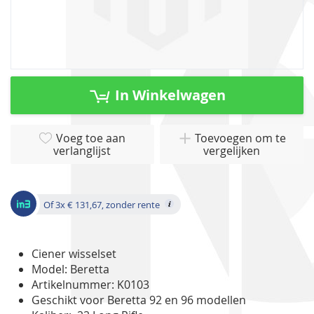
gallerij
Ga
naar
In Winkelwagen
het
begin
van
Voeg toe aan
Toevoegen om te
verlanglijst
vergelijken
de
afbeeldingen-
gallerij
Of 3x € 131,67, zonder rente
Ciener wisselset
Model: Beretta
Artikelnummer: K0103
Geschikt voor Beretta 92 en 96 modellen