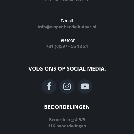
E-mail
info@wapenhandelkuiper.nl
Telefoon
+31 (0)597 - 56 13 24
VOLG ONS OP SOCIAL MEDIA:
BEOORDELINGEN
Beoordeling
4.9
/
5
116
beoordelingen