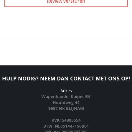
Review versturen
HULP NODIG? NEEM DAN CONTACT MET ONS OP!
Adres
Wapenhandel Kuiper BV
Hoofdweg 44
9697 NK BLIJHAM
KVK: 54805554
BTW: NL851447156B01
Erk. nr.: 20060397292