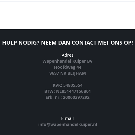
HULP NODIG? NEEM DAN CONTACT MET ONS OP!
Adres
Wapenhandel Kuiper BV
Hoofdweg 44
9697 NK BLIJHAM
KVK: 54805554
BTW: NL851447156B01
Erk. nr.: 20060397292
E-mail
info@wapenhandelkuiper.nl