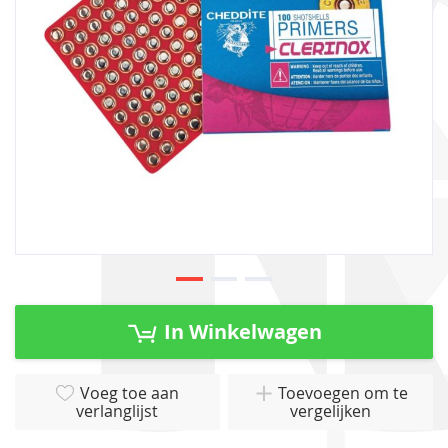
gallerij
Ga
naar
In Winkelwagen
het
begin
van
Voeg toe aan
Toevoegen om te
verlanglijst
vergelijken
de
afbeeldingen-