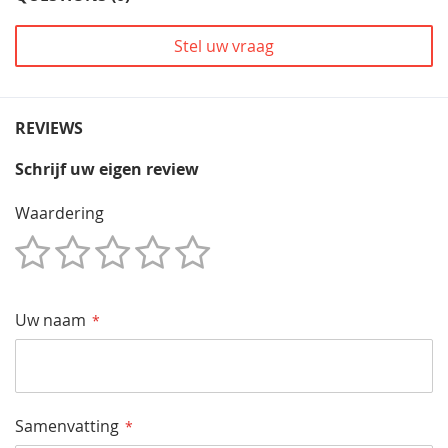
Stel uw vraag
REVIEWS
Schrijf uw eigen review
Waardering
1
2
3
4
5
Star
Sterren
Sterren
Sterren
Sterren
Uw naam
Samenvatting