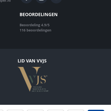
per.nl
BEOORDELINGEN
Beoordeling
4.9
/
5
116
beoordelingen
LID VAN VVJS