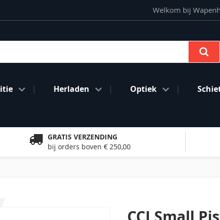
Welkom bij Wapenhan
Se
tie
Herladen
Optiek
Schie
GRATIS VERZENDING
bij orders boven € 250,00
CCI Small Pi