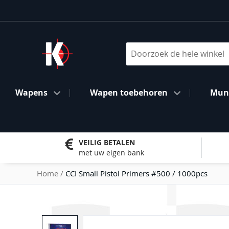
Ga
naar
de
inhoud
Search
Wapens
Wapen toebehoren
Muni
VEILIG BETALEN
met uw eigen bank
Home
CCI Small Pistol Primers #500 / 1000pcs
Ga