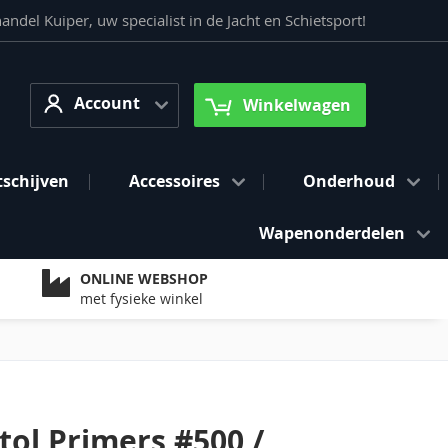
del Kuiper, uw specialist in de Jacht en Schietsport!
Account
arch
Account
Winkelwagen
tschijven
Accessoires
Onderhoud
Wapenonderdelen
ONLINE WEBSHOP
met fysieke winkel
stol Primers #500 /