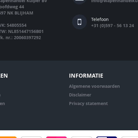
apenhandel Kuiper BV
info@wapenhandelkui
oofdweg 44
697 NK BLIJHAM
Telefoon
VK: 54805554
+31 (0)597 - 56 13 24
TW: NL851447156B01
rk. nr.: 20060397292
LEN
INFORMATIE
Algemene voorwaarden
n
Disclaimer
ren
Privacy statement