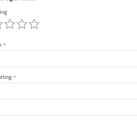
ing
m
tting