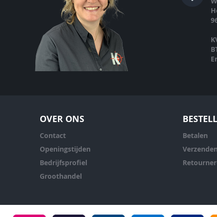
W
H
9
K
B
E
OVER ONS
BESTEL
Contact
Betalen
Openingstijden
Verzende
Bedrijfsprofiel
Retourne
Groothandel