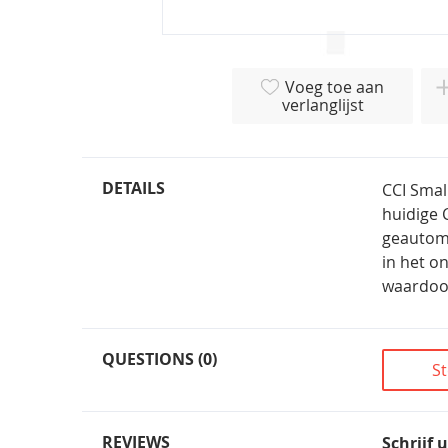
Ga
naar
Voeg toe aan
het
verlanglijst
begin
van
de
afbeeldingen-
DETAILS
CCI Smal
gallerij
huidige 
geautoma
in het o
waardoor
QUESTIONS (0)
St
REVIEWS
Schrijf 