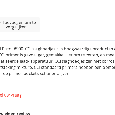
Toevoegen om te
vergelijken
l Pistol #500. CCI slaghoedjes zijn hoogwaardige producten
CCI primer is gevoeliger, gemakkelijker om te zetten, en m
tiseerde laad- apparatuur. CCI slaghoedjes zijn niet corro
ntsteking mixture. CCI standaard primers hebben een opmer
 de primer-pockets schoner blijven.
el uw vraag
uw eigen review