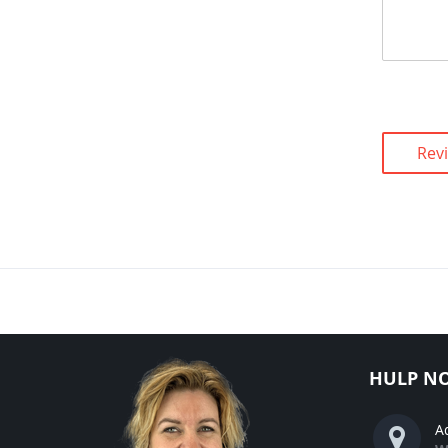
Rev
HULP NO
A