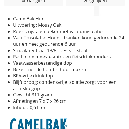
verlanglijst
vergelijken
de
afbeeldingen-
gallerij
CamelBak Hunt
Uitvoering: Mossy Oak
Roestvrijstalen beker met vacuümisolatie
Vacuümsolatie: Houdt dranken koud gedurende 24
uur en heet gedurende 6 uur
Smaakneutraal 18/8
roestvrij staal
Past in de meeste auto- en fietsdrinkhouders
Vaatwasserbestendige dop
Beker met de hand schoonmaken
BPA-vrije drinkdop
Blijft droog; condensvrije isolatie zorgt voor een
anti-slip grip
Gewicht 311 gram.
Afmetingen 7 x 7 x 26 cm
Inhoud 0,6 liter