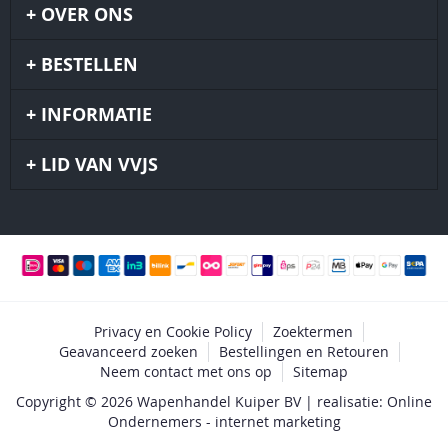
OVER ONS
BESTELLEN
INFORMATIE
LID VAN VVJS
Privacy en Cookie Policy
Zoektermen
Geavanceerd zoeken
Bestellingen en Retouren
Neem contact met ons op
Sitemap
Copyright © 2026 Wapenhandel Kuiper BV | realisatie: Online
Ondernemers - internet marketing