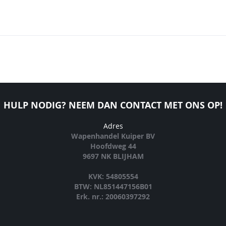
HULP NODIG? NEEM DAN CONTACT MET ONS OP!
Adres
Wapenhandel Kuiper BV
Hoofdweg 44
9697 NK BLIJHAM
KVK: 54805554
BTW: NL851447156B01
Erk. nr.: 20060397292