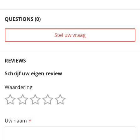
QUESTIONS (0)
Stel uw vraag
REVIEWS
Schrijf uw eigen review
Waardering
1
2
3
4
5
Star
Sterren
Sterren
Sterren
Sterren
Uw naam