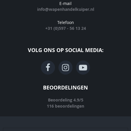
E-mail
info@wapenhandelkuiper.nl
Telefoon
+31 (0)597 - 56 13 24
VOLG ONS OP SOCIAL MEDIA:
BEOORDELINGEN
Beoordeling
4.9
/
5
116
beoordelingen