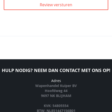
Review versturen
HULP NODIG? NEEM DAN CONTACT MET ONS OP!
Adres
Wapenhandel Kuiper BV
Hoofdweg 44
9697 NK BLIJHAM
KVK: 54805554
BTW: NL851447156B01