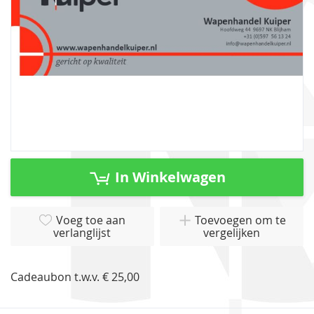
Ga
naar
In Winkelwagen
het
begin
van
Voeg toe aan
Toevoegen om te
verlanglijst
vergelijken
de
afbeeldingen-
gallerij
Cadeaubon t.w.v. € 25,00