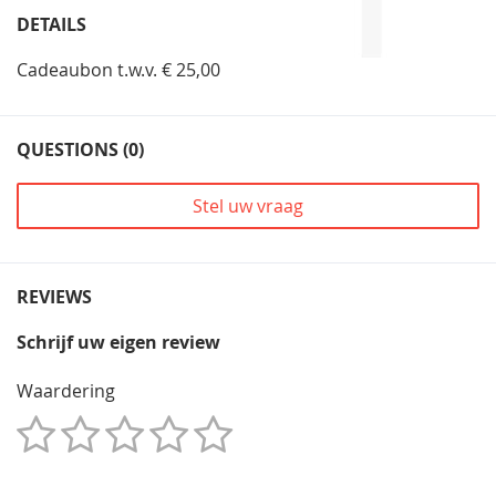
DETAILS
Cadeaubon t.w.v. € 25,00
QUESTIONS (0)
Stel uw vraag
REVIEWS
Schrijf uw eigen review
Waardering
1
2
3
4
5
Star
Sterren
Sterren
Sterren
Sterren