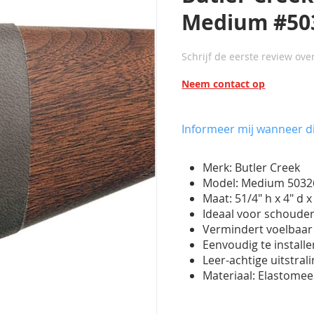
Medium #50
Schrijf de eerste review ove
Neem contact op
Informeer mij wanneer di
Merk: Butler Creek
Model: Medium 5032
Maat:
51/4" h x 4" d 
Ideaal voor schouder
Vermindert voelbaar
Eenvoudig te install
Leer-achtige uitstral
Materiaal: Elastomee