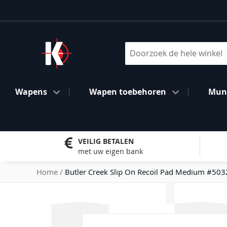
Ga
naar
de
inhoud
Search
Wapens
Wapen toebehoren
Muni
VEILIG BETALEN
met uw eigen bank
Home
Butler Creek Slip On Recoil Pad Medium #503
Ga