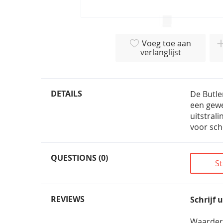
Ga
naar
Voeg toe aan
het
verlanglijst
begin
van
de
afbeeldingen-
DETAILS
De Butle
gallerij
een gewe
uitstral
voor sch
QUESTIONS (0)
St
REVIEWS
Schrijf 
Waarder