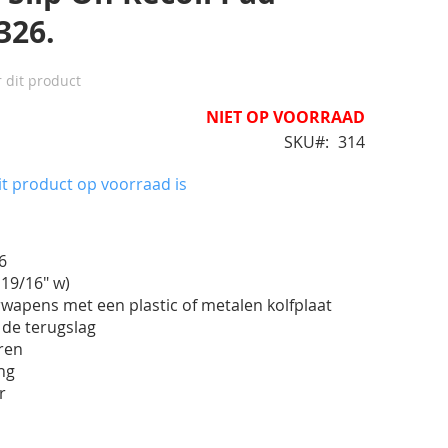
326.
r dit product
NIET OP VOORRAAD
SKU
314
t product op voorraad is
6
x 19/16" w)
wapens met een plastic of metalen kolfplaat
 de terugslag
eren
ing
r