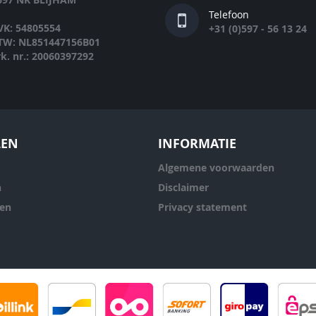
Telefoon
VK: 54805554
+31 (0)597 - 56 13 24
TW: NL851447156B01
rk. nr.: 20060397292
LEN
INFORMATIE
Algemene voorwaarden
n
Disclaimer
ren
Privacy statement