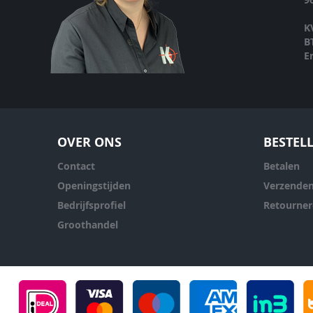
K
B
E
OVER ONS
BESTEL
Contact
Betalen
Openingstijden
Verzende
Bedrijfsprofiel
Retourne
Groothandel