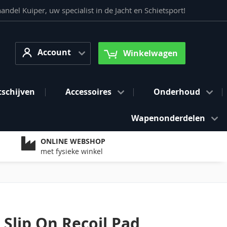
del Kuiper, uw specialist in de Jacht en Schietsport!
Account
arch
Account
Winkelwagen
tschijven
Accessoires
Onderhoud
Wapenonderdelen
ONLINE WEBSHOP
met fysieke winkel
 Slip On Recoil Pad