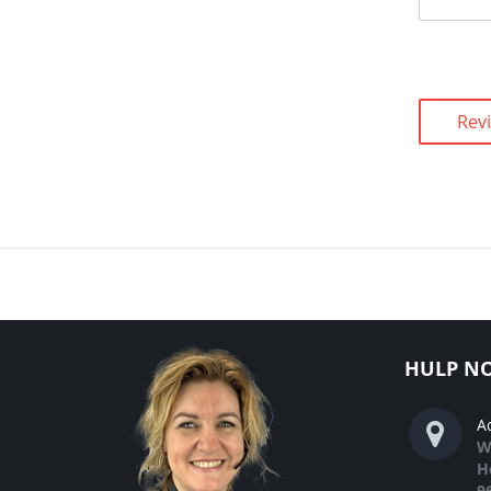
Rev
HULP NO
A
W
H
9