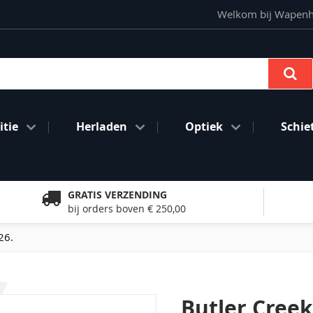
Welkom bij Wapenhan
Se
tie
Herladen
Optiek
Schie
GRATIS VERZENDING
bij orders boven € 250,00
26.
Butler Creek