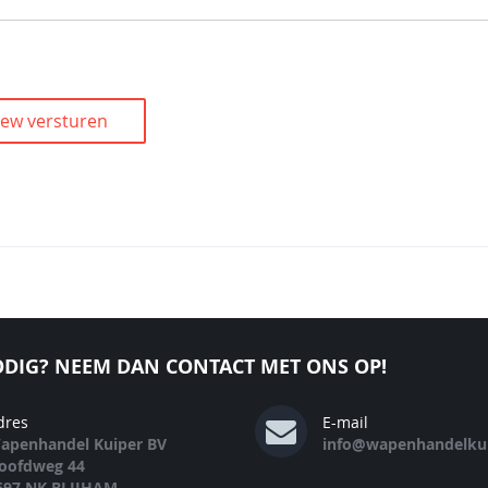
iew versturen
DIG? NEEM DAN CONTACT MET ONS OP!
dres
E-mail
apenhandel Kuiper BV
info@wapenhandelkui
oofdweg 44
697 NK BLIJHAM