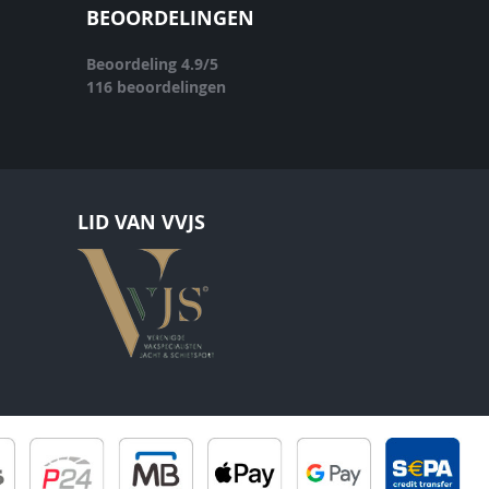
BEOORDELINGEN
Beoordeling
4.9
/
5
116
beoordelingen
LID VAN VVJS