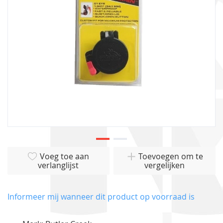
gallerij
Ga
Voeg toe aan
Toevoegen om te
naar
verlanglijst
vergelijken
het
begin
van
Informeer mij wanneer dit product op voorraad is
de
afbeeldingen-