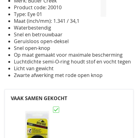
Merk: Butler Creek
gallerij
Product code: 20010
Type: Eye 01
Maat (inch/mm): 1.341 / 34,1
Waterbestendig
Snel en betrouwbaar
Geruisloos open-deksel
Snel open-knop
Op maat gemaakt voor maximale bescherming
Luchtdichte semi-O-ring houdt stof en vocht tegen
Licht van gewicht
Zwarte afwerking met rode open knop
VAAK SAMEN GEKOCHT