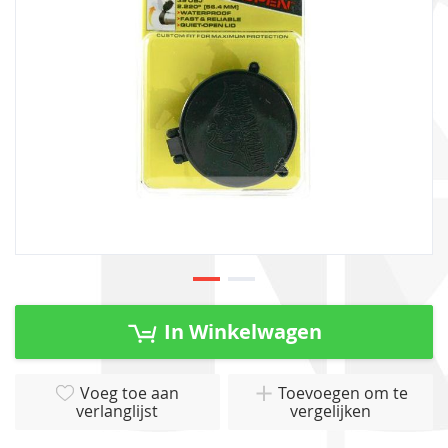
gallerij
Ga
naar
In Winkelwagen
het
begin
van
Voeg toe aan
Toevoegen om te
verlanglijst
vergelijken
de
afbeeldingen-