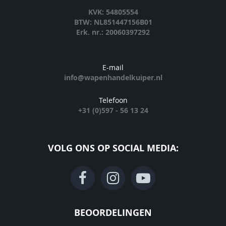
KVK: 54805554
BTW: NL851447156B01
Erk. nr.: 20060397292
E-mail
info@wapenhandelkuiper.nl
Telefoon
+31 (0)597 - 56 13 24
VOLG ONS OP SOCIAL MEDIA:
BEOORDELINGEN