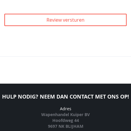
Review versturen
HULP NODIG? NEEM DAN CONTACT MET ONS OP!
Adres
Wapenhandel Kuiper BV
Hoofdweg 44
9697 NK BLIJHAM