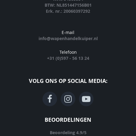
BTW: NL851447156B01
Erk. nr.: 20060397292
E-mail
info@wapenhandelkuiper.nl
Telefoon
+31 (0)597 - 56 13 24
VOLG ONS OP SOCIAL MEDIA:
BEOORDELINGEN
Beoordeling
4.9
/
5