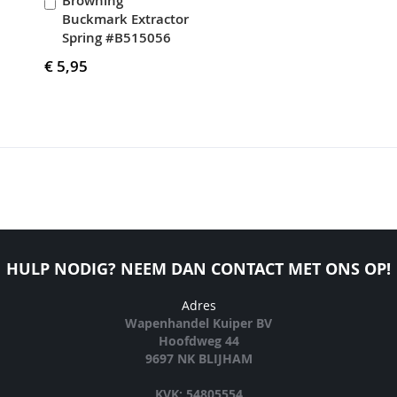
Browning
In
Buckmark Extractor
Winkelwagen
Spring #B515056
€ 5,95
HULP NODIG? NEEM DAN CONTACT MET ONS OP!
Adres
Wapenhandel Kuiper BV
Hoofdweg 44
9697 NK BLIJHAM
KVK: 54805554