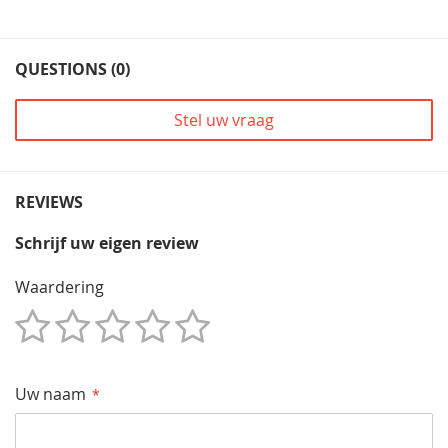
QUESTIONS (0)
Stel uw vraag
REVIEWS
Schrijf uw eigen review
Waardering
1
2
3
4
5
Star
Sterren
Sterren
Sterren
Sterren
Uw naam