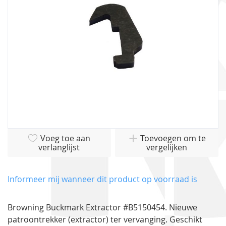
gallerij
Ga
Voeg toe aan
Toevoegen om te
naar
verlanglijst
vergelijken
het
begin
van
Informeer mij wanneer dit product op voorraad is
de
afbeeldingen-
Browning Buckmark Extractor #B5150454. Nieuwe
gallerij
patroontrekker (extractor) ter vervanging. Geschikt