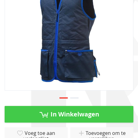
afbeeldingen-
gallerij
Ga
naar
In Winkelwagen
het
begin
van
Voeg toe aan
Toevoegen om te