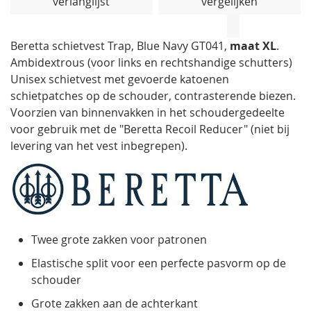
verlanglijst
vergelijken
de
afbeeldingen-
gallerij
Beretta schietvest Trap, Blue Navy GT041,
maat XL
.
Ambidextrous (voor links en rechtshandige schutters)
Unisex schietvest met gevoerde katoenen
schietpatches op de schouder, contrasterende biezen.
Voorzien van binnenvakken in het schoudergedeelte
voor gebruik met de "Beretta Recoil Reducer" (niet bij
levering van het vest inbegrepen).
Twee grote zakken voor patronen
Elastische split voor een perfecte pasvorm op de
schouder
Grote zakken aan de achterkant