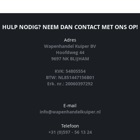
HULP NODIG? NEEM DAN CONTACT MET ONS OP!
Adres
Wapenhandel Kuiper BV
Hoofdweg 44
9697 NK BLIJHAM
KVK: 54805554
BTW: NL851447156B01
Erk. nr.: 20060397292
E-mail
info@wapenhandelkuiper.nl
Telefoon
+31 (0)597 - 56 13 24