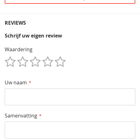
REVIEWS
Schrijf uw eigen review
Waardering
1
2
3
4
5
Star
Sterren
Sterren
Sterren
Sterren
Uw naam
Samenvatting