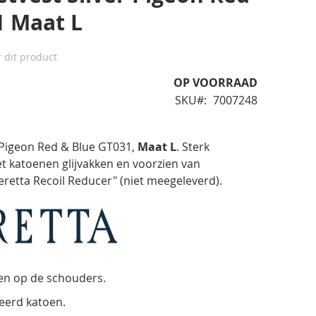
1 Maat L
r dit product
OP VOORRAAD
SKU
7007248
r Pigeon Red & Blue GT031,
Maat L
. Sterk
t katoenen glijvakken en voorzien van
retta Recoil Reducer" (niet meegeleverd).
ken op de schouders.
eerd katoen.