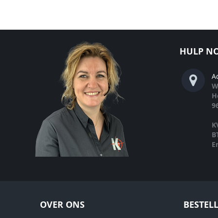
HULP NO
A
W
H
9
K
B
E
OVER ONS
BESTEL