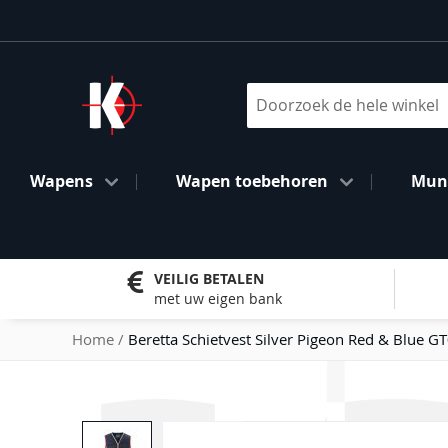
Ga
naar
de
inhoud
Search
Wapens
Wapen toebehoren
Muni
VEILIG BETALEN
met uw eigen bank
Home
Beretta Schietvest Silver Pigeon Red & Blue G
Ga