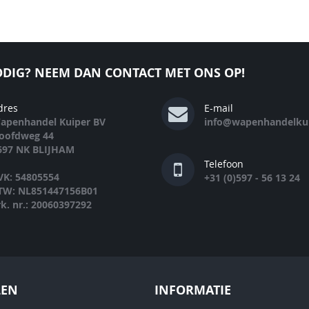
DIG? NEEM DAN CONTACT MET ONS OP!
dres
E-mail
apenhandel Kuiper BV
info@wapenhandelkui
oofdweg 44
697 NK BLIJHAM
Telefoon
VK: 54805554
+31 (0)597 - 56 13 24
TW: NL851447156B01
rk. nr.: 20060397292
LEN
INFORMATIE