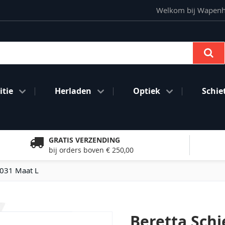
Welkom bij Wapenhan
Se
tie
Herladen
Optiek
Schie
GRATIS VERZENDING
bij orders boven € 250,00
T031 Maat L
Beretta Schi