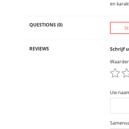
en karak
QUESTIONS (0)
St
REVIEWS
Schrijf 
Waarder
1
2
3
4
5
Star
Sterren
Sterren
Sterren
Sterren
Uw naa
Samenva