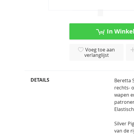
Ga
naar
het
In Winke
begin
van
de
Voeg toe aan
afbeeldingen-
verlanglijst
gallerij
DETAILS
Beretta 
rechts- 
wapen en
patrone
Elastisc
Silver P
van de r