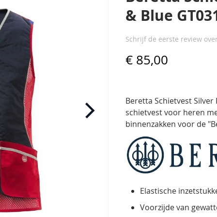
& Blue GT03
Schrijf de eerste review ove
€ 85,00
Beretta Schietvest Silve
schietvest voor heren me
binnenzakken voor de "Be
Elastische inzetstuk
Voorzijde van gewatt