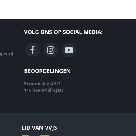
VOLG ONS OP SOCIAL MEDIA:
per.nl
BEOORDELINGEN
Beoordeling
4.9
/
5
116
beoordelingen
LID VAN VVJS