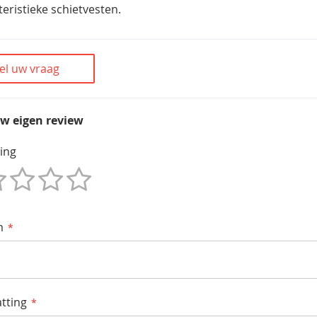
teristieke schietvesten.
el uw vraag
uw eigen review
ing
m
tting