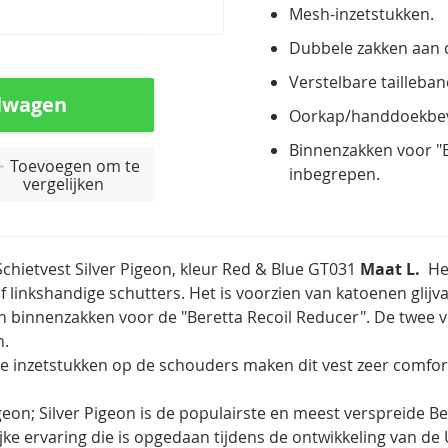
Mesh-inzetstukken.
Dubbele zakken aan 
Verstelbare tailleban
lwagen
Oorkap/handdoekbeve
Binnenzakken voor "Be
Toevoegen om te
inbegrepen.
vergelijken
Schietvest Silver Pigeon, kleur Red & Blue GT031
Maat L.
Het
of linkshandige schutters. Het is voorzien van katoenen gli
 binnenzakken voor de "Beretta Recoil Reducer". De twee 
n.
he inzetstukken op de schouders maken dit vest zeer comfor
igeon; Silver Pigeon is de populairste en meest verspreide Be
ijke ervaring die is opgedaan tijdens de ontwikkeling van de 