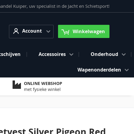
del Kuiper, uw specialist in de Jacht en Schietsport!
Account
arch
Account
Winkelwagen
tschijven
Accessoires
Onderhoud
Wapenonderdelen
ONLINE WEBSHOP
met fysieke winkel
etvest Silver Pigeon Red