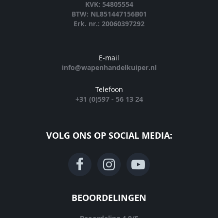
KVK: 54805554
BTW: NL851447156B01
Erk. nr.: 20060397292
E-mail
info@wapenhandelkuiper.nl
Telefoon
+31 (0)597 - 56 13 24
VOLG ONS OP SOCIAL MEDIA:
BEOORDELINGEN