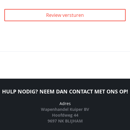
Review versturen
HULP NODIG? NEEM DAN CONTACT MET ONS OP!
Adres
Wapenhandel Kuiper BV
Hoofdweg 44
9697 NK BLIJHAM