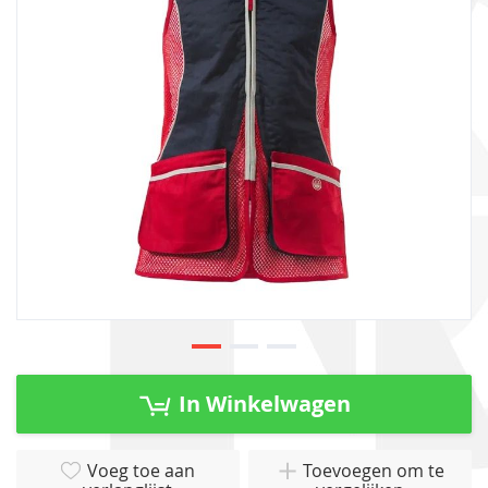
afbeeldingen-
gallerij
Ga
naar
In Winkelwagen
het
begin
van
Voeg toe aan
Toevoegen om te