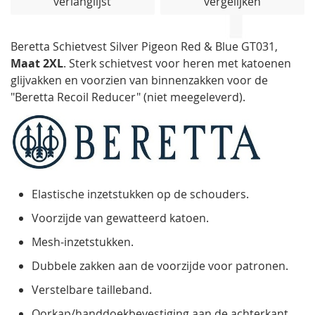
verlanglijst
vergelijken
de
afbeeldingen-
gallerij
Beretta Schietvest Silver Pigeon Red & Blue GT031,
Maat 2XL
. Sterk schietvest voor heren met katoenen
glijvakken en voorzien van binnenzakken voor de
"Beretta Recoil Reducer" (niet meegeleverd).
Elastische inzetstukken op de schouders.
Voorzijde van gewatteerd katoen.
Mesh-inzetstukken.
Dubbele zakken aan de voorzijde voor patronen.
Verstelbare tailleband.
Oorkap/handdoekbevestiging aan de achterkant.