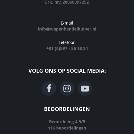
Erk. nr.: 20060397292
E-mail
info@wapenhandelkuiper.nl
Telefoon
+31 (0)597 - 56 13 24
VOLG ONS OP SOCIAL MEDIA:
BEOORDELINGEN
Beoordeling
4.9
/
5
116
beoordelingen