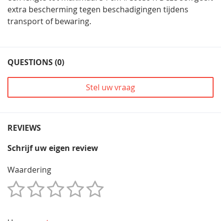
extra bescherming tegen beschadigingen tijdens
transport of bewaring.
QUESTIONS (0)
Stel uw vraag
REVIEWS
Schrijf uw eigen review
Waardering
1
2
3
4
5
Star
Sterren
Sterren
Sterren
Sterren