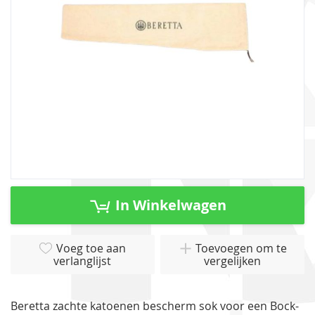
gallerij
Ga
naar
In Winkelwagen
het
begin
van
Voeg toe aan
Toevoegen om te
verlanglijst
vergelijken
de
afbeeldingen-
gallerij
Beretta zachte katoenen bescherm sok voor een Bock-