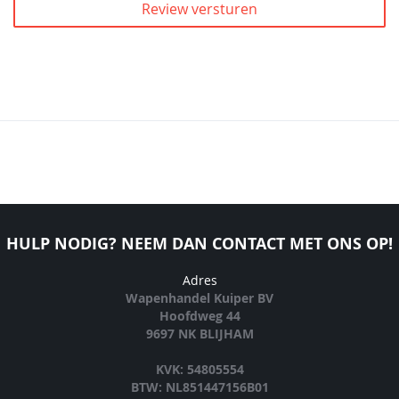
Review versturen
HULP NODIG? NEEM DAN CONTACT MET ONS OP!
Adres
Wapenhandel Kuiper BV
Hoofdweg 44
9697 NK BLIJHAM
KVK: 54805554
BTW: NL851447156B01